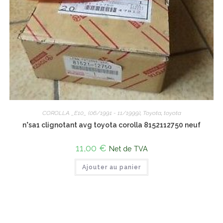
COROLLA _E10_ (06/1991 - 11/1999)
,
Toyota
,
toyota
n°sa1 clignotant avg toyota corolla 8152112750 neuf
11,00
€
Net de TVA
Ajouter au panier