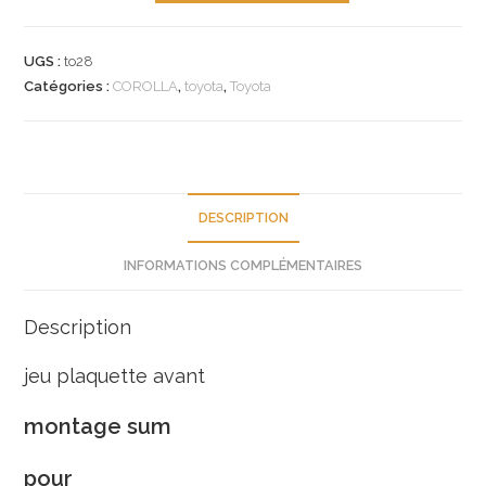
n°to28
jeu
UGS :
to28
plaquette
Catégories :
COROLLA
,
toyota
,
Toyota
toyota
corolla
0449112063
neuf
DESCRIPTION
INFORMATIONS COMPLÉMENTAIRES
Description
jeu plaquette avant
montage sum
pour