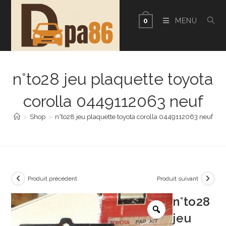
Skip
to
MENU
0
content
n°to28 jeu plaquette toyota
corolla 0449112063 neuf
>
Shop
>
n°to28 jeu plaquette toyota corolla 0449112063 neuf
Produit précédent
Produit suivant
n°to28
jeu