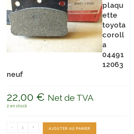
plaqu
ette
toyota
coroll
a
04491
12063
neuf
22,00
€
Net de TVA
2 en stock
quantité
-
+
AJOUTER AU PANIER
de