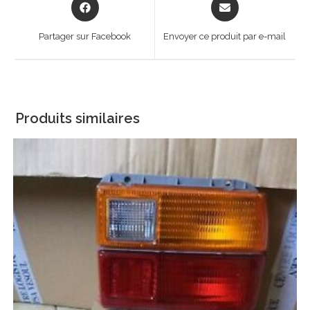
Opens
Opens
in
in
a
a
Partager sur Facebook
Envoyer ce produit par e-mail
new
new
window
window
Produits similaires