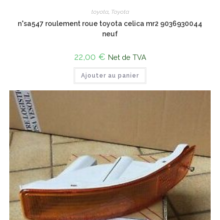
toyota
,
Toyota
n°sa547 roulement roue toyota celica mr2 9036930044
neuf
22,00
€
Net de TVA
Ajouter au panier