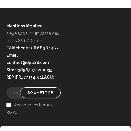
Mentions légales:
siège social : 1 impasse des
roses 86110 Craon:
Téléphone : 06.68.38.14.74
:
Email :
contact@dpa86.com
:
Siret :38987074200035
:
REP :FR477134_01LACU
:
SOUMETTRE
Accepter les termes
RGPD