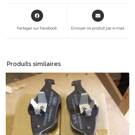
Opens
Opens
in
in
a
a
Partager sur Facebook
Envoyer ce produit par e-mail
new
new
window
window
Produits similaires