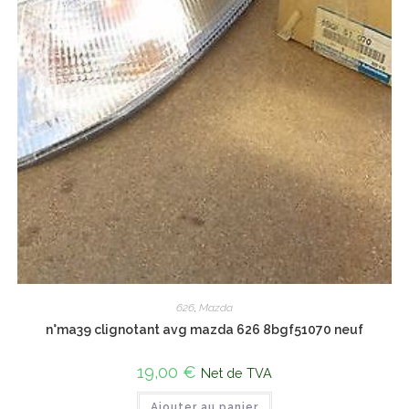
626
,
Mazda
n°ma39 clignotant avg mazda 626 8bgf51070 neuf
19,00
€
Net de TVA
Ajouter au panier