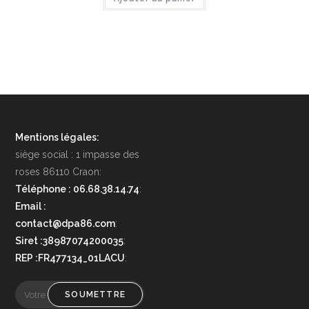
Mentions légales:
siège social : 1 impasse des
roses 86110 Craon:
Téléphone : 06.68.38.14.74
:
Email :
contact@dpa86.com
:
Siret :38987074200035
:
REP :FR477134_01LACU
:
SOUMETTRE