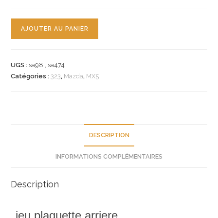
quantité
AJOUTER AU PANIER
de
n°sa98
sa474
UGS :
sa98 , sa474
jeu
Catégories :
323
,
Mazda
,
MX5
plaquette
ar
mazda
323
mx5
DESCRIPTION
ncy52648za
INFORMATIONS COMPLÉMENTAIRES
neuf
Description
jeu plaquette arriere