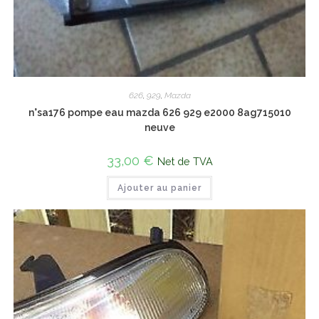
626
,
929
,
Mazda
n°sa176 pompe eau mazda 626 929 e2000 8ag715010
neuve
33,00
€
Net de TVA
Ajouter au panier