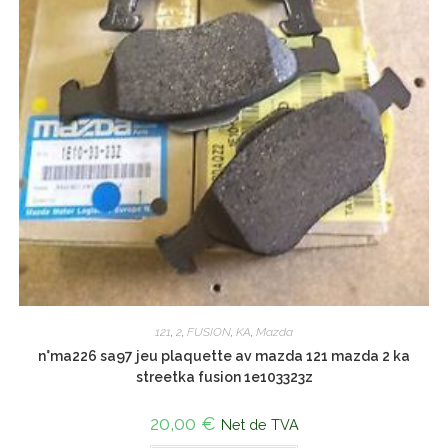
121
,
2
,
FUSION
,
KA
,
Mazda
n°ma226 sa97 jeu plaquette av mazda 121 mazda 2 ka
streetka fusion 1e103323z
20,00
€
Net de TVA