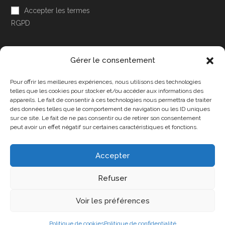
Accepter les termes
RGPD
Gérer le consentement
Pour offrir les meilleures expériences, nous utilisons des technologies
Accessibilité
telles que les cookies pour stocker et/ou accéder aux informations des
appareils. Le fait de consentir à ces technologies nous permettra de traiter
Mon Compte
des données telles que le comportement de navigation ou les ID uniques
sur ce site. Le fait de ne pas consentir ou de retirer son consentement
Contact
peut avoir un effet négatif sur certaines caractéristiques et fonctions.
Accepter
Confidentialité et cookies
Conditions Générales
Refuser
Politique de cookies (UE)
A propos de nous
Voir les préférences
Copyright 2025 - DPA86 - Tous droits réservés
Politique de cookies
Politique de confidentialité