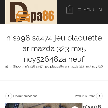
Skip
to
MENU
0
content
n°sa98 sa474 jeu plaquette
ar mazda 323 mx5
ncy52648za neuf
>
Shop
>
n°sa98 sa474 jeu plaquette ar mazda 323 mx5 ncy52648
Produit précédent
Produit suivant
n°sa98