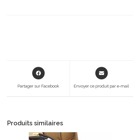
Opens
Opens
in
in
a
a
Partager sur Facebook
Envoyer ce produit par e-mail
new
new
window
window
Produits similaires