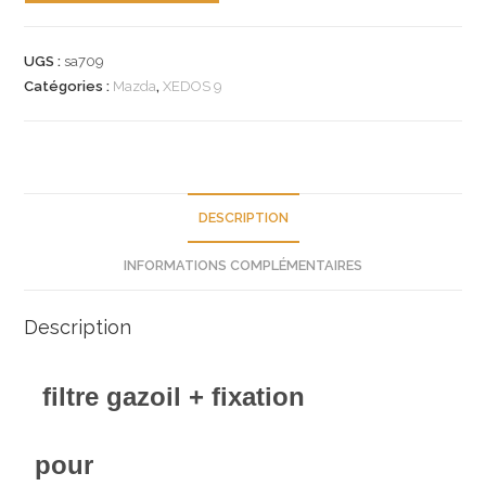
n°sa709
filtre
UGS :
sa709
gazoil
Catégories :
Mazda
,
XEDOS 9
mazda
xedos
9
je4813480
neuf
DESCRIPTION
INFORMATIONS COMPLÉMENTAIRES
Description
filtre gazoil + fixation
pour