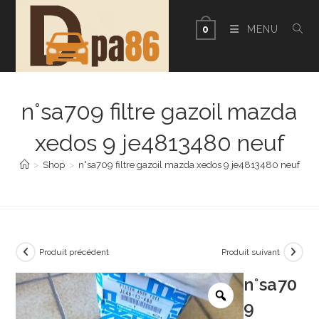
Skip
to
MENU
0
content
n°sa709 filtre gazoil mazda
xedos 9 je4813480 neuf
>
Shop
>
n°sa709 filtre gazoil mazda xedos 9 je4813480 neuf
Produit précédent
Produit suivant
n°sa70
9