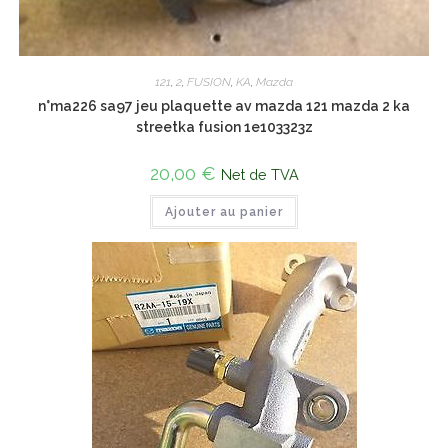
121
,
2
,
FUSION
,
KA
,
Mazda
n°ma226 sa97 jeu plaquette av mazda 121 mazda 2 ka
streetka fusion 1e103323z
20,00
€
Net de TVA
Ajouter au panier