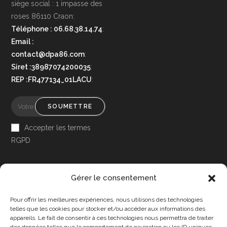
siège social : 1 impasse des
roses 86110 Craon:
Téléphone : 06.68.38.14.74
:
Email :
contact@dpa86.com
:
Siret :38987074200035
:
REP :FR477134_01LACU
:
SOUMETTRE
Accepter les termes
RGPD
Gérer le consentement
Pour offrir les meilleures expériences, nous utilisons des technologies
Accessibilité
telles que les cookies pour stocker et/ou accéder aux informations des
appareils. Le fait de consentir à ces technologies nous permettra de traiter
Mon Compte