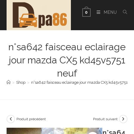
Skip
to
MENU
0
content
n°sa642 faisceau eclairage
jour mazda CX5 kd45v5751
neuf
>
Shop
>
n°sa642 faisceau eclairage jour mazda CX5 kd45v5751 ne
Produit précédent
Produit suivant
n°sa64