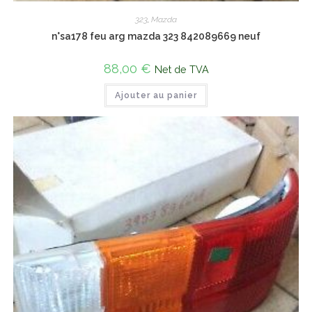
323
,
Mazda
n°sa178 feu arg mazda 323 842089669 neuf
88,00
€
Net de TVA
Ajouter au panier