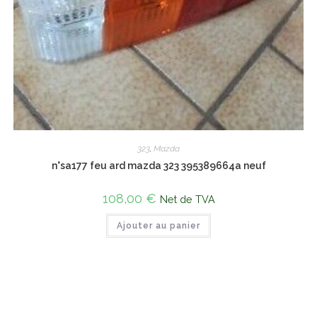
323
,
Mazda
n°sa177 feu ard mazda 323 395389664a neuf
108,00
€
Net de TVA
Ajouter au panier