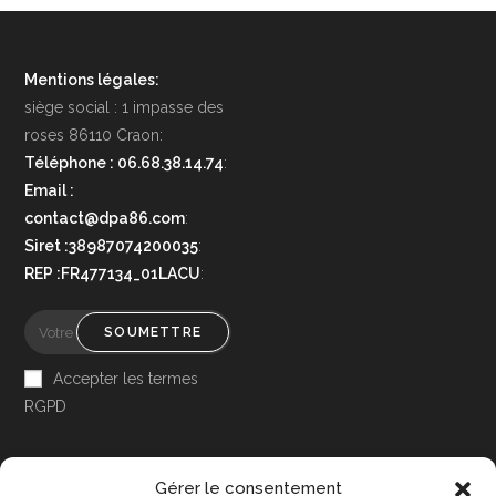
Mentions légales:
siège social : 1 impasse des
roses 86110 Craon:
Téléphone : 06.68.38.14.74
:
Email :
contact@dpa86.com
:
Siret :38987074200035
:
REP :FR477134_01LACU
:
SOUMETTRE
Accepter les termes
RGPD
Gérer le consentement