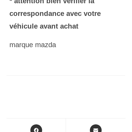
* attention bien vérifier la
correspondance avec votre
véhicule avant achat
marque mazda
Opens
Opens