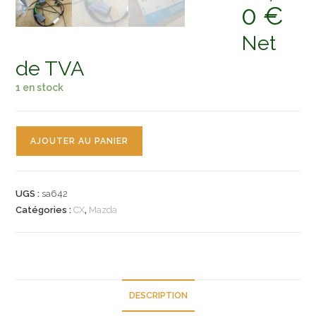
0
€
Net
de TVA
1 en stock
quantité
AJOUTER AU PANIER
de
n°sa642
faisceau
UGS :
sa642
eclairage
Catégories :
CX
,
Mazda
jour
mazda
CX5
kd45v5751
neuf
DESCRIPTION