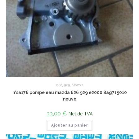
626
,
929
,
Mazda
n°sa176 pompe eau mazda 626 929 e2000 8ag715010
neuve
33,00
€
Net de TVA
Ajouter au panier