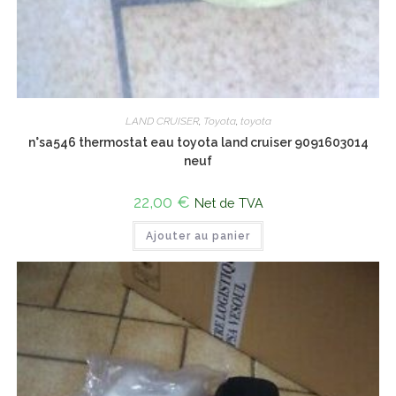
LAND CRUISER
,
Toyota
,
toyota
n°sa546 thermostat eau toyota land cruiser 9091603014
neuf
22,00
€
Net de TVA
Ajouter au panier