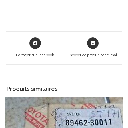
Opens
Opens
in
in
a
a
Partager sur Facebook
Envoyer ce produit par e-mail
new
new
window
window
Produits similaires