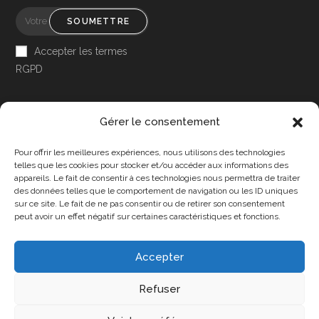
SOUMETTRE
Accepter les termes
RGPD
Gérer le consentement
Pour offrir les meilleures expériences, nous utilisons des technologies
Accessibilité
telles que les cookies pour stocker et/ou accéder aux informations des
appareils. Le fait de consentir à ces technologies nous permettra de traiter
Mon Compte
des données telles que le comportement de navigation ou les ID uniques
sur ce site. Le fait de ne pas consentir ou de retirer son consentement
Contact
peut avoir un effet négatif sur certaines caractéristiques et fonctions.
Accepter
Confidentialité et cookies
Conditions Générales
Refuser
Politique de cookies (UE)
A propos de nous