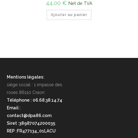
44,00
€
Net de TVA
Ajouter au panier
Mentions légales:
siège social : 1 impasse des
roses 86110 Craon:
Téléphone : 06.68.38.14.74
:
Email :
contact@dpa86.com
:
Siret :38987074200035
:
REP :FR477134_01LACU
: