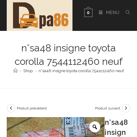
Skip
to
MENU
0
content
n°sa48 insigne toyota
corolla 7544112460 neuf
>
Shop
>
n°sa48 insigne toyota corolla 7544112460 neuf
Produit précédent
Produit suivant
n°sa48
insign