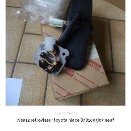
toyota
,
Toyota
n°sa12 retroviseur toyota hiace 8781095j07 neuf