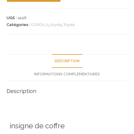
n°sa48
insigne
UGS :
sa48
toyota
Catégories :
COROLLA
,
toyota
,
Toyota
corolla
7544112460
neuf
DESCRIPTION
INFORMATIONS COMPLÉMENTAIRES
Description
insigne de coffre