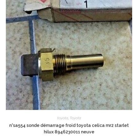
toyota
,
Toyota
n°sa554 sonde démarrage froid toyota celica mr2 starlet
hilux 8946230011 neuve