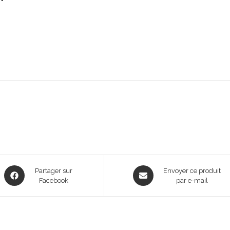
Opens
Opens
Partager sur
Envoyer ce produit
in
Facebook
in
par e-mail
a
a
new
new
window
window