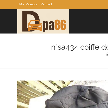
Skip
Mon Compte
Contact
to
content
n°sa434 coiffe 