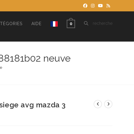
TOGGLE
recherche
TÉGORIES
AIDE
0
WEBSITE
b488181b02 neuve
ve
SEARCH
 siege avg mazda 3