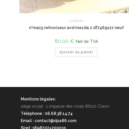
2
,
Mazda
n°ma15 retroviseur avd mazda 2 df746912z neuf
80,00
€
Net de TVA
Ajouter au panier
Mentions légales:
siège social : 1 impasse des roses 86110 Craon:
Téléphone : 06.68.38.14.74
:
Email : contact@dpa86.com
:
Siret :38987074200035
: