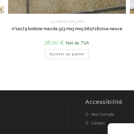
323
,
Mazda
,
MX3
,
MX5
n°sa179 bobine mazda 323 mx3 mx5 b6s71810xa neuve
28,00
€
Net de TVA
Ajouter au panier
Accessibilité
Mon Compte
Contact