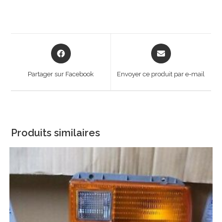
Opens
Opens
in
in
a
a
Partager sur Facebook
Envoyer ce produit par e-mail
new
new
window
window
Produits similaires