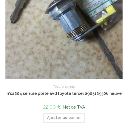
Toyota
,
toyota
n°sa204 serrure porte avd toyota tercel 6905129306 neuve
22,00
€
Net de TVA
Ajouter au panier