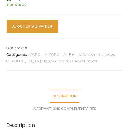
1 en stock
quantité
AJOUTER AU PANIER
de
n°sa230
recepteur
UGS :
sa230
embrayage
Catégories :
COROLLA
,
COROLLA _E10_ (06/1991 - 11/1999)
,
toyota
COROLLA _E11_ (04/1997 - 06/2002)
,
Toyota
,
toyota
corolla
starlet
3147012060
neuf
DESCRIPTION
INFORMATIONS COMPLÉMENTAIRES
Description