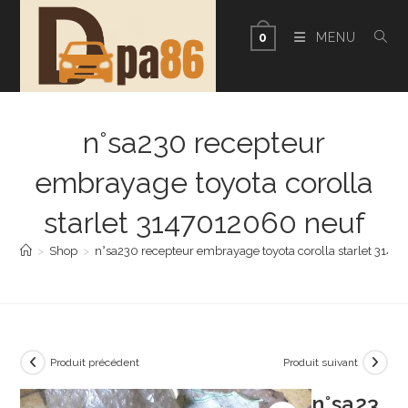
Skip
to
MENU
0
content
n°sa230 recepteur
embrayage toyota corolla
starlet 3147012060 neuf
>
Shop
>
n°sa230 recepteur embrayage toyota corolla starlet 314
Produit précédent
Produit suivant
n°sa23