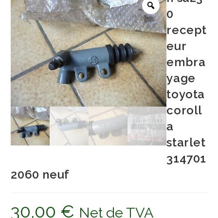
0
recept
eur
embra
yage
toyota
coroll
a
starlet
314701
2060 neuf
30,00
€
Net de TVA