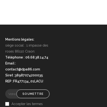
Mentions légales:
siège social : 1 impasse des
roses 86110 Craon:
Téléphone : 06.68.38.14.74
:
Email :
contact@dpa86.com
:
Siret :38987074200035
:
REP :FR477134_01LACU
:
SOUMETTRE
Accepter les termes