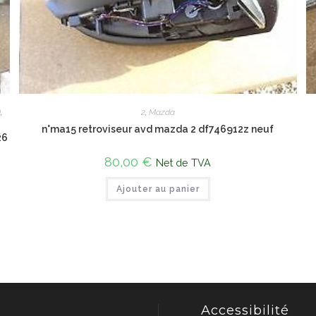
)
,
2
,
Mazda
n°ma15 retroviseur avd mazda 2 df746912z neuf
26
80,00
€
Net de TVA
Ajouter au panier
Accessibilité