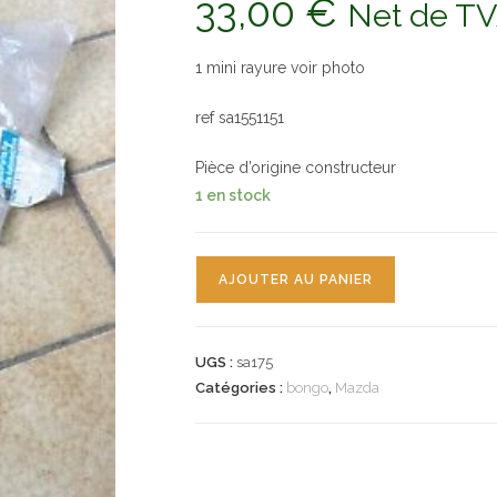
33,00
€
Net de T
1 mini rayure voir photo
ref sa1551151
Pièce d’origine constructeur
1 en stock
quantité
AJOUTER AU PANIER
de
n°sa175
cabochon
UGS :
sa175
feu
Catégories :
bongo
,
Mazda
ard
mazda
bongo
sa1551151