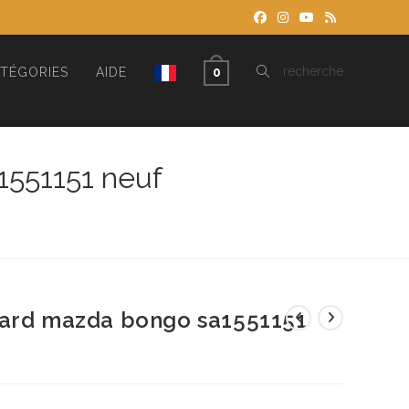
TOGGLE
recherche
TÉGORIES
AIDE
0
WEBSITE
1551151 neuf
SEARCH
 ard mazda bongo sa1551151