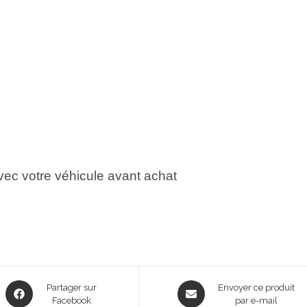
avec votre véhicule avant achat
Opens
Opens
Partager sur
Envoyer ce produit
in
Facebook
in
par e-mail