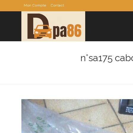
Skip
Mon Compte
Contact
to
content
n°sa175 cab