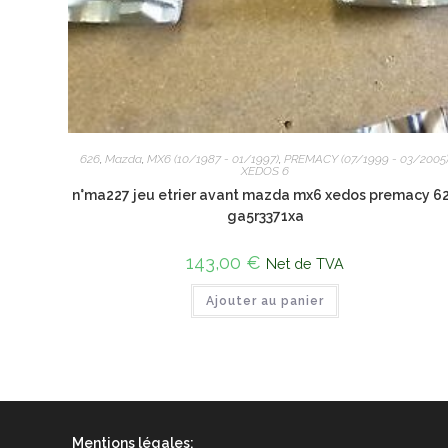
626
,
Mazda
,
MX6 (10/1987 - 01/1997)
,
PREMACY (07/1999 - 03/2005
XEDOS 6
n°ma227 jeu etrier avant mazda mx6 xedos premacy 6
ga5r3371xa
143,00
€
Net de TVA
Ajouter au panier
Mentions légales: