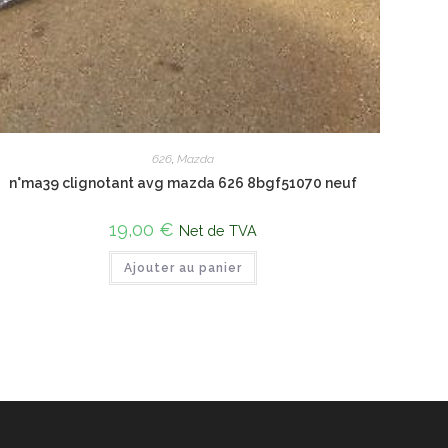
626
,
Mazda
n°ma39 clignotant avg mazda 626 8bgf51070 neuf
19,00
€
Net de TVA
Ajouter au panier