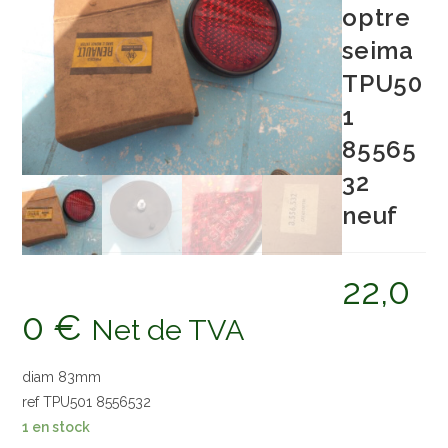
optre
seima
TPU50
1
85565
32
neuf
22,0
0
€
Net de TVA
diam 83mm
ref TPU501 8556532
1 en stock