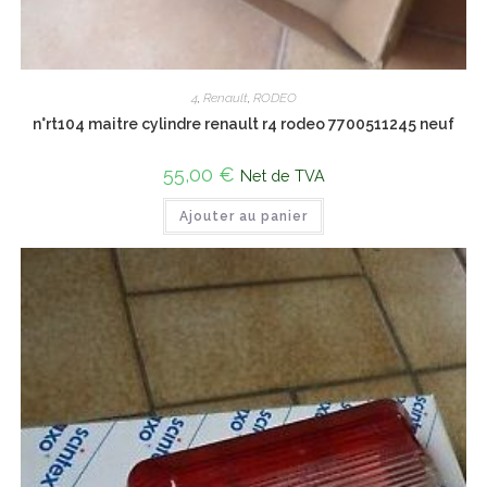
4
,
Renault
,
RODEO
n°rt104 maitre cylindre renault r4 rodeo 7700511245 neuf
55,00
€
Net de TVA
Ajouter au panier