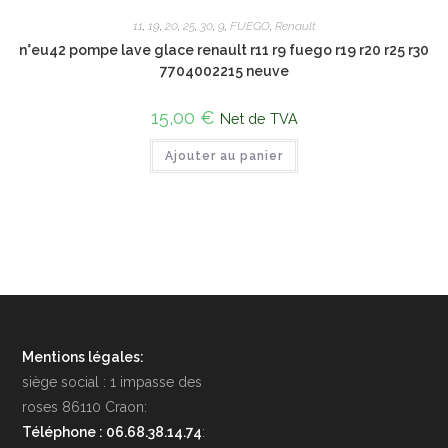
11
,
19
,
20
,
25
,
30
,
9
,
FUEGO
,
Renault
n°eu42 pompe lave glace renault r11 r9 fuego r19 r20 r25 r30
7704002215 neuve
15,00
€
Net de TVA
Ajouter au panier
Mentions légales:
siège social : 1 impasse des
roses 86110 Craon:
Téléphone : 06.68.38.14.74
: