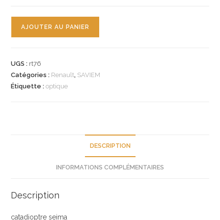
quantité
AJOUTER AU PANIER
de
n°rt76
catadioptre
UGS :
rt76
seima
Catégories :
Renault
,
SAVIEM
TPU501
Étiquette :
optique
8556532
neuf
DESCRIPTION
INFORMATIONS COMPLÉMENTAIRES
Description
catadioptre seima