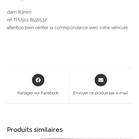
diam 83mm
ref TPU501 8556532
attention bien vérifier la correspondance avec votre véhicule
Opens
Opens
in
in
a
a
Partager sur Facebook
Envoyer ce produit par e-mail
new
new
window
window
Produits similaires