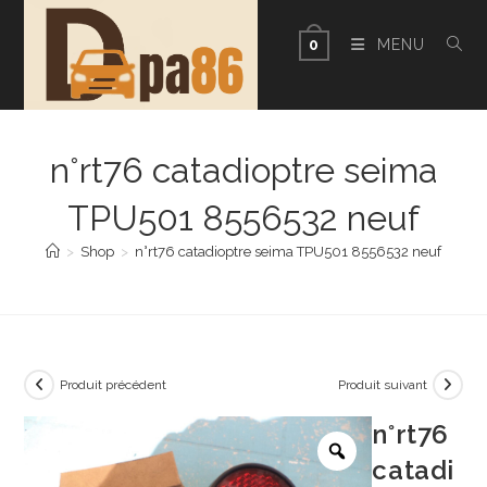
Skip
to
MENU
0
content
n°rt76 catadioptre seima
TPU501 8556532 neuf
>
Shop
>
n°rt76 catadioptre seima TPU501 8556532 neuf
Produit précédent
Produit suivant
n°rt76
catadi