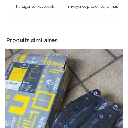
a
a
Partager sur Facebook
Envoyer ce produit par e-mail
new
new
window
window
Produits similaires