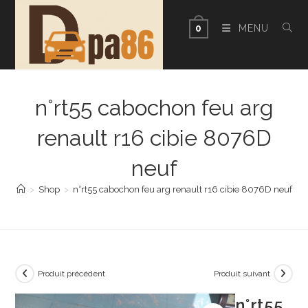
Skip
to
MENU
0
content
n°rt55 cabochon feu arg
renault r16 cibie 8076D
neuf
>
Shop
>
n°rt55 cabochon feu arg renault r16 cibie 8076D neuf
Produit précédent
Produit suivant
n°rt55