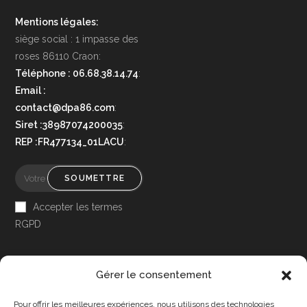
Mentions légales:
siège social : 1 impasse des
roses 86110 Craon:
Téléphone : 06.68.38.14.74
:
Email :
contact@dpa86.com
:
Siret :38987074200035
:
REP :FR477134_01LACU
:
SOUMETTRE
Accepter les termes
RGPD
Gérer le consentement
Pour offrir les meilleures expériences, nous utilisons des technologies