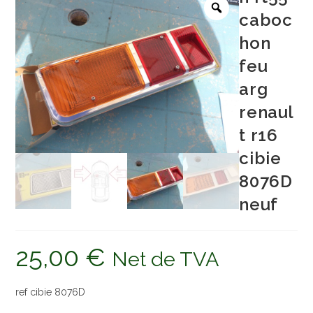
caboc
hon
feu
arg
renaul
t r16
cibie
8076D
neuf
25,00
€
Net de TVA
ref cibie 8076D