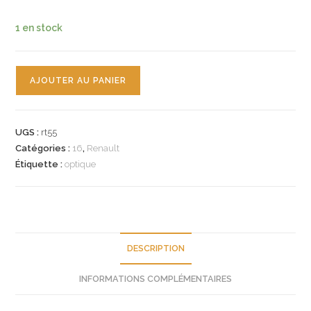
1 en stock
quantité
AJOUTER AU PANIER
de
n°rt55
cabochon
UGS :
rt55
feu
Catégories :
16
,
Renault
arg
Étiquette :
optique
renault
r16
cibie
8076D
neuf
DESCRIPTION
INFORMATIONS COMPLÉMENTAIRES