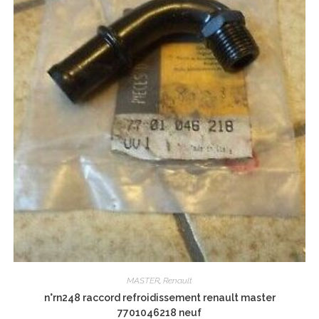
MASTER
,
Renault
n°rn248 raccord refroidissement renault master
7701046218 neuf