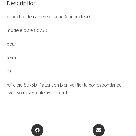
Description
cabochon feu arriere gauche (conducteur)
modele cibie 8076D
pour
renault
r16
ref cibie 8076D * attention bien vérifier la correspondance
avec votre véhicule avant achat
Opens
Opens
in
in