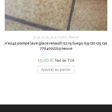
11
,
19
,
20
,
25
,
30
,
9
,
FUEGO
,
Renault
n°eu42 pompe lave glace renault r11 r9 fuego r19 r20 r25 r30
7704002215 neuve
15,00
€
Net de TVA
Ajouter au panier