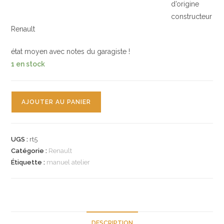
d’origine
constructeur
Renault
état moyen avec notes du garagiste !
1 en stock
quantité
AJOUTER AU PANIER
de
n°rt5
catalogue
UGS :
rt5
MR68
Catégorie :
Renault
renault
Étiquette :
manuel atelier
R8
DESCRIPTION