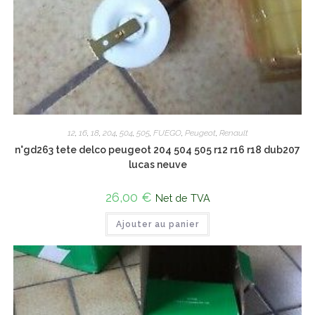
12
,
16
,
18
,
204
,
504
,
505
,
FUEGO
,
Peugeot
,
Renault
n°gd263 tete delco peugeot 204 504 505 r12 r16 r18 dub207
lucas neuve
26,00
€
Net de TVA
Ajouter au panier