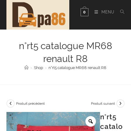
Skip
to
MENU
0
content
n°rt5 catalogue MR68
renault R8
>
Shop
>
n°rt5 catalogue MR68 renault R8
Produit précédent
Produit suivant
n°rt5
catalo