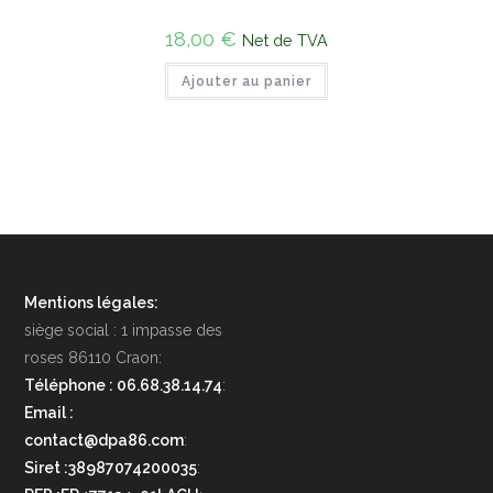
18,00
€
Net de TVA
Ajouter au panier
Mentions légales:
siège social : 1 impasse des
roses 86110 Craon:
Téléphone : 06.68.38.14.74
:
Email :
contact@dpa86.com
:
Siret :38987074200035
: