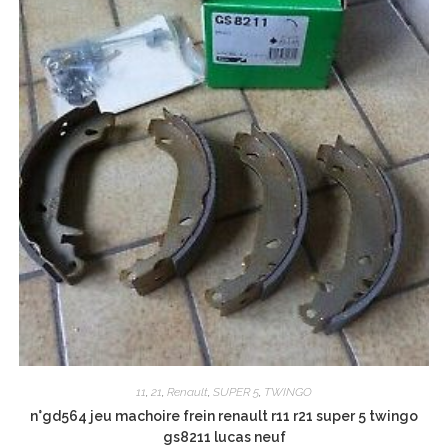
11
,
21
,
Renault
,
SUPER 5
,
TWINGO
n°gd564 jeu machoire frein renault r11 r21 super 5 twingo
gs8211 lucas neuf