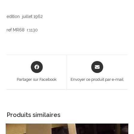
edition juillet 1962
ref MR68 r.1130
Opens
Opens
in
in
a
a
Partager sur Facebook
Envoyer ce produit par e-mail
new
new
window
window
Produits similaires