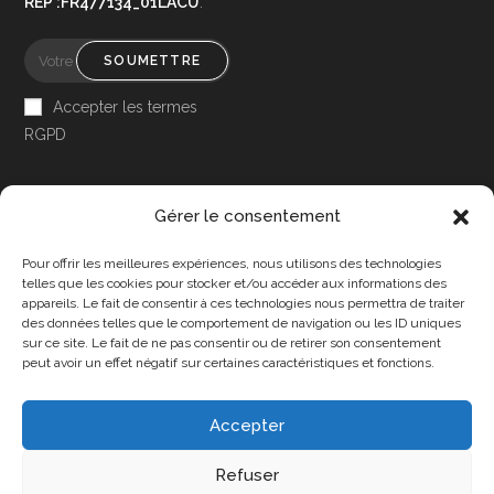
REP :FR477134_01LACU
:
SOUMETTRE
Accepter les termes
RGPD
Gérer le consentement
Pour offrir les meilleures expériences, nous utilisons des technologies
Accessibilité
telles que les cookies pour stocker et/ou accéder aux informations des
appareils. Le fait de consentir à ces technologies nous permettra de traiter
Mon Compte
des données telles que le comportement de navigation ou les ID uniques
sur ce site. Le fait de ne pas consentir ou de retirer son consentement
Contact
peut avoir un effet négatif sur certaines caractéristiques et fonctions.
Accepter
Confidentialité et cookies
Conditions Générales
Refuser
Politique de cookies (UE)
A propos de nous