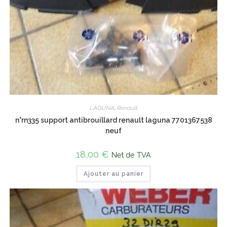
LAGUNA
,
Renault
n°rn335 support antibrouillard renault laguna 7701367538
neuf
18,00
€
Net de TVA
Ajouter au panier