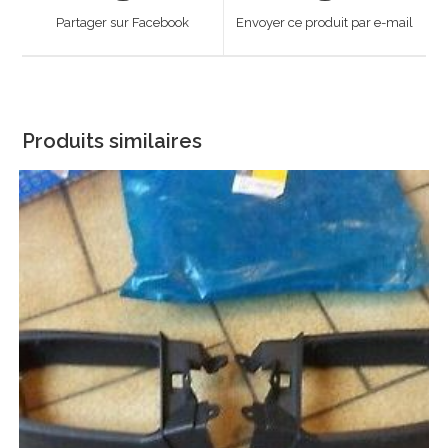
a
a
Partager sur Facebook
Envoyer ce produit par e-mail
new
new
window
window
Produits similaires