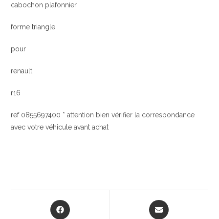
cabochon plafonnier
forme triangle
pour
renault
r16
ref 0855697400 * attention bien vérifier la correspondance
avec votre véhicule avant achat
Opens
Opens
in
in