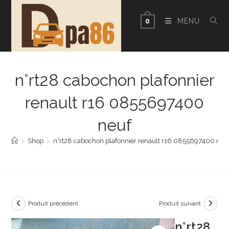
Skip
to
MENU
0
content
n°rt28 cabochon plafonnier
renault r16 0855697400
neuf
>
Shop
>
n°rt28 cabochon plafonnier renault r16 0855697400 neu
Produit précédent
Produit suivant
n°rt28