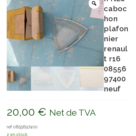
caboc
hon
plafon
nier
renaul
t r16
08556
97400
neuf
20,00
€
Net de TVA
ref 0855697400
2 en stock