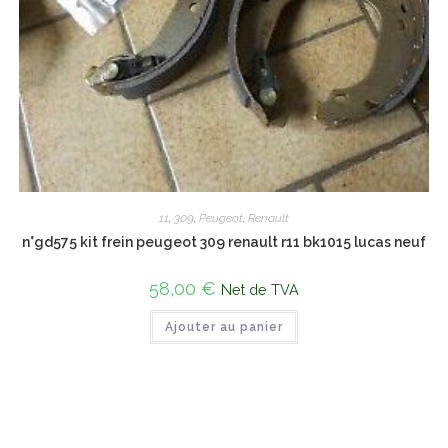
11
,
309
,
Peugeot
,
Renault
n°gd575 kit frein peugeot 309 renault r11 bk1015 lucas neuf
58,00
€
Net de TVA
Ajouter au panier