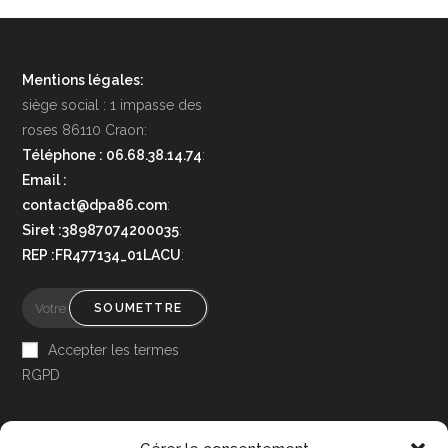
Mentions légales:
siège social : 1 impasse des
roses 86110 Craon:
Téléphone : 06.68.38.14.74
:
Email :
contact@dpa86.com
:
Siret :38987074200035
:
REP :FR477134_01LACU
:
SOUMETTRE
Accepter les termes
RGPD