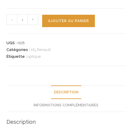
quantité
-
+
AJOUTER AU PANIER
de
n°rt28
cabochon
UGS :
rt28
plafonnier
Catégories :
16
,
Renault
renault
Étiquette :
optique
r16
0855697400
neuf
DESCRIPTION
INFORMATIONS COMPLÉMENTAIRES
Description