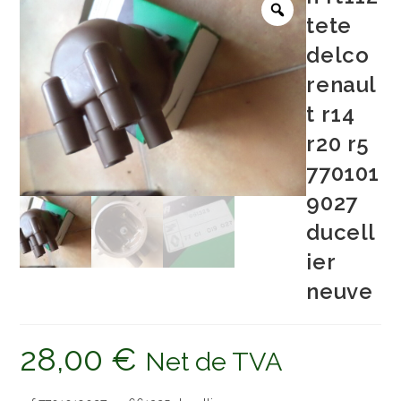
tete
delco
renaul
t r14
r20 r5
770101
9027
ducell
ier
neuve
28,00
€
Net de TVA