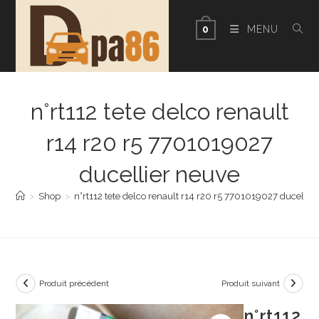
Skip
to
MENU
0
content
n°rt112 tete delco renault
r14 r20 r5 7701019027
ducellier neuve
>
Shop
>
n°rt112 tete delco renault r14 r20 r5 7701019027 ducellie
Produit précédent
Produit suivant
n°rt112