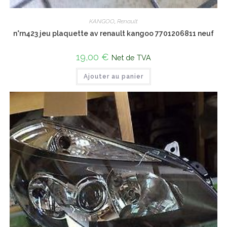
KANGOO
,
Renault
n°rn423 jeu plaquette av renault kangoo 7701206811 neuf
19,00
€
Net de TVA
Ajouter au panier