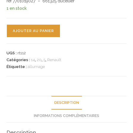
ref 7701019027 – 661325 ducellier
1 en stock
quantité
AJOUTER AU PANIER
de
n°rt112
tete
UGS :
rt112
delco
Catégories :
14
,
20
,
5
,
Renault
renault
Étiquette :
allumage
r14
r20
r5
7701019027
ducellier
DESCRIPTION
neuve
INFORMATIONS COMPLÉMENTAIRES
Description