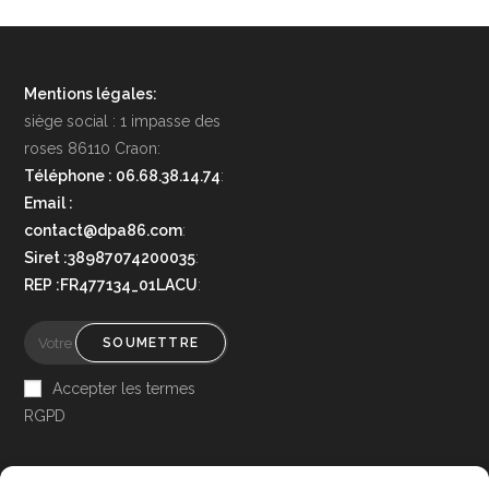
Mentions légales:
siège social : 1 impasse des
roses 86110 Craon:
Téléphone : 06.68.38.14.74
:
Email :
contact@dpa86.com
:
Siret :38987074200035
:
REP :FR477134_01LACU
:
SOUMETTRE
Accepter les termes
RGPD