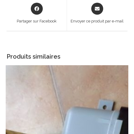
Opens
Opens
in
in
a
a
Partager sur Facebook
Envoyer ce produit par e-mail
new
new
window
window
Produits similaires