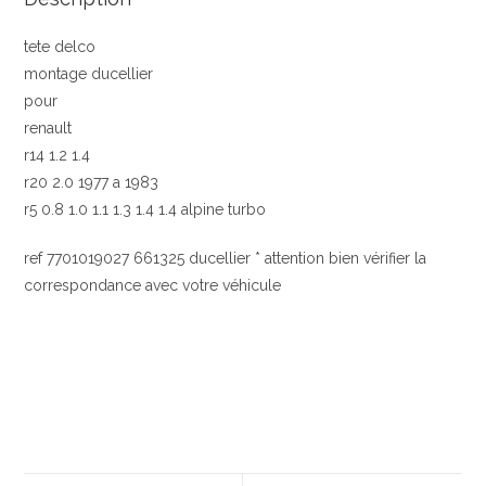
tete delco
montage ducellier
pour
renault
r14 1.2 1.4
r20 2.0 1977 a 1983
r5 0.8 1.0 1.1 1.3 1.4 1.4 alpine turbo
ref 7701019027 661325 ducellier * attention bien vérifier la
correspondance avec votre véhicule