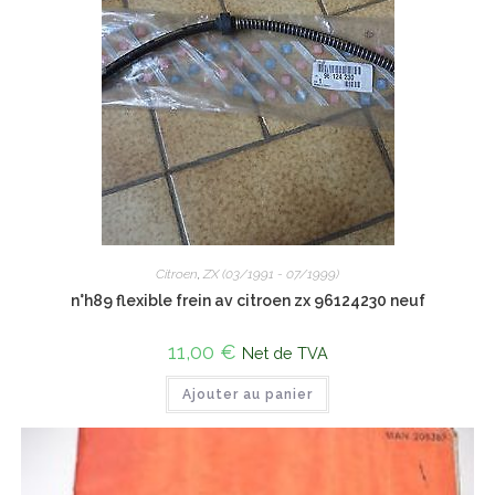
Citroen
,
ZX (03/1991 - 07/1999)
n°h89 flexible frein av citroen zx 96124230 neuf
11,00
€
Net de TVA
Ajouter au panier