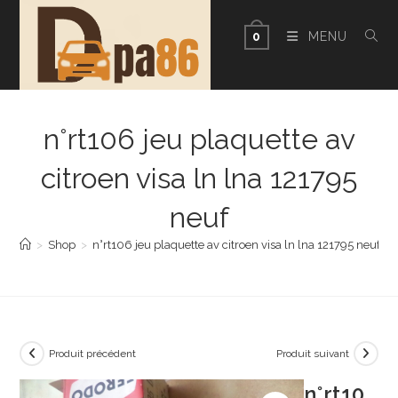
Skip
to
MENU
0
content
n°rt106 jeu plaquette av
citroen visa ln lna 121795
neuf
>
Shop
>
n°rt106 jeu plaquette av citroen visa ln lna 121795 neuf
Produit précédent
Produit suivant
n°rt10