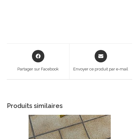
Opens
Opens
in
in
a
a
Partager sur Facebook
Envoyer ce produit par e-mail
new
new
window
window
Produits similaires