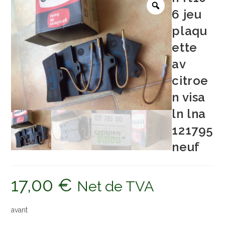
6 jeu
plaqu
ette
av
citroe
n visa
ln lna
121795
neuf
17,00
€
Net de TVA
avant