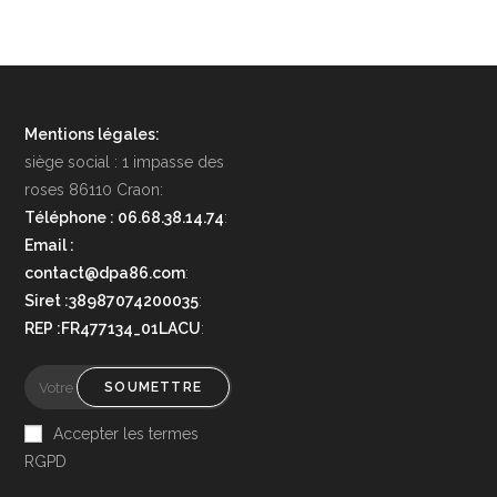
Mentions légales:
siège social : 1 impasse des
roses 86110 Craon:
Téléphone : 06.68.38.14.74
:
Email :
contact@dpa86.com
:
Siret :38987074200035
:
REP :FR477134_01LACU
:
SOUMETTRE
Accepter les termes
RGPD