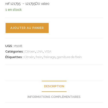
ref 121795 – 121795D0 valeo
1 en stock
quantité
AJOUTER AU PANIER
de
n°rt106
jeu
UGS :
rt106
plaquette
Catégories :
Citroen
,
LNA
,
VISA
av
Étiquettes :
Citroën
,
frein
,
freinage
,
garniture de frein
citroen
visa
ln
lna
121795
DESCRIPTION
neuf
INFORMATIONS COMPLÉMENTAIRES