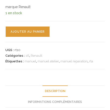
marque Renault
1 en stock
quantité
AJOUTER AU PANIER
de
n°rt10
catalogue
UGS :
rt10
MR96
Catégories :
16
,
Renault
renault
Étiquettes :
manuel
,
manuel atelier
,
manuel reparation
,
rta
R16
DESCRIPTION
INFORMATIONS COMPLÉMENTAIRES