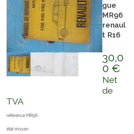
gue
MR96
renaul
t R16
30,0
0
€
Net
de
TVA
référence MR96
état moyen