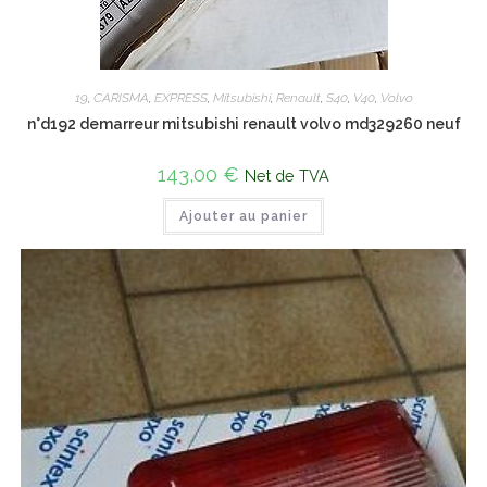
19
,
CARISMA
,
EXPRESS
,
Mitsubishi
,
Renault
,
S40
,
V40
,
Volvo
n°d192 demarreur mitsubishi renault volvo md329260 neuf
143,00
€
Net de TVA
Ajouter au panier