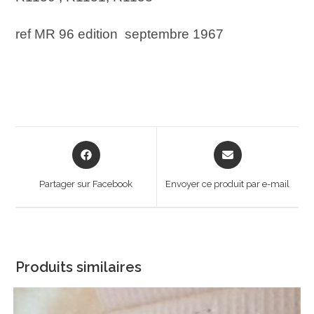
ref MR 96 edition septembre 1967
Opens
Opens
in
in
a
a
Partager sur Facebook
Envoyer ce produit par e-mail
new
new
window
window
Produits similaires