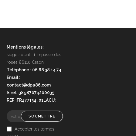
Mentions légales:
siège social : 1 impasse des
roses 86110 Craon:
Téléphone : 06.68.38.14.74
:
Email :
contact@dpa86.com
:
Siret :38987074200035
:
REP :FR477134_01LACU
:
SOUMETTRE
Accepter les termes