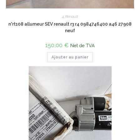
4
,
Renault
n°rt108 allumeur SEV renault r3 r4 0984746400 a46 27908
neuf
150,00
€
Net de TVA
Ajouter au panier