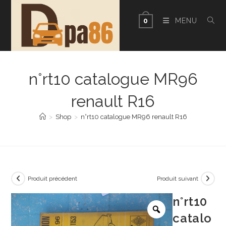
Skip
to
MENU
0
content
n°rt10 catalogue MR96
renault R16
>
Shop
>
n°rt10 catalogue MR96 renault R16
Produit précédent
Produit suivant
n°rt10
catalo