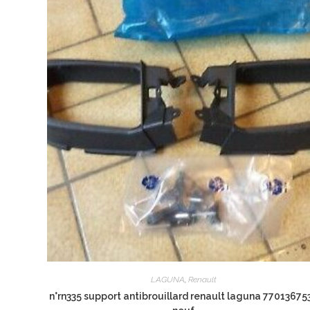
LAGUNA
,
Renault
n°rn335 support antibrouillard renault laguna 77013675