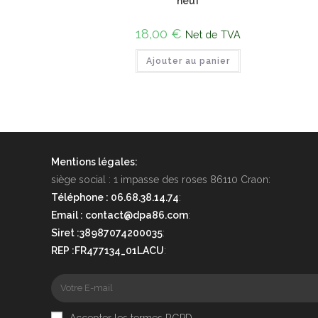
neuf
18,00
€
Net de TVA
Ajouter au panier
Mentions légales:
siège social : 1 impasse des roses 86110 Craon:
Téléphone : 06.68.38.14.74
:
Email : contact@dpa86.com
:
Siret :38987074200035
:
REP :FR477134_01LACU
:
Accepter les termes RGPD