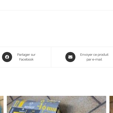
Opens
Opens
Partager sur
Envoyer ce produit
in
Facebook
in
par e-mail
a
a
new
new
window
window