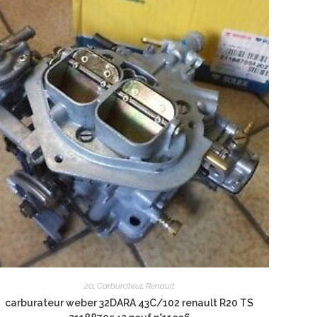
20
,
Carburateur
,
Renault
carburateur weber 32DARA 43C/102 renault R20 TS