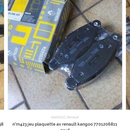
KANGOO
,
Renault
38
n°rn423 jeu plaquette av renault kangoo 7701206811