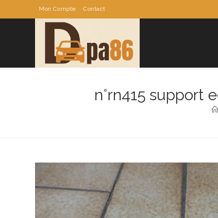
Skip
Mon Compte
Contact
to
content
n°rn415 support 