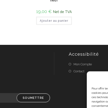
neuf
19,00
€
Net de TVA
Ajouter au panier
Accessibilité
Mon Compte
Contact
Pour offrir 
cookies pour
ces technolo
SOUMETTRE
navigation ou
consentement