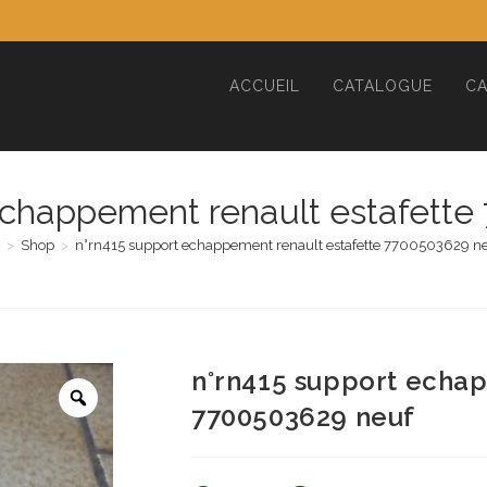
ACCUEIL
CATALOGUE
CA
echappement renault estafett
>
Shop
>
n°rn415 support echappement renault estafette 7700503629 n
n°rn415 support echap
7700503629 neuf