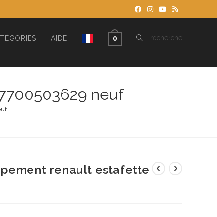
TOGGLE
recherche
TÉGORIES
AIDE
0
WEBSITE
e 7700503629 neuf
euf
SEARCH
pement renault estafette