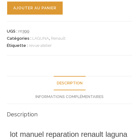
quantité
AJOUTER AU PANIER
de
n°rn399
lot
UGS :
rn399
manuel
Catégories :
LAGUNA
,
Renault
reparation
Étiquette :
revue atelier
renault
laguna
1
NT
DESCRIPTION
INFORMATIONS COMPLÉMENTAIRES
Description
lot manuel reparation renault laguna