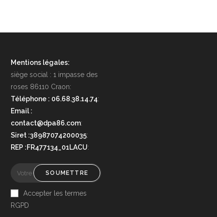
Mentions légales:
siège social : 1 impasse des
roses 86110 Craon:
Téléphone : 06.68.38.14.74
:
Email :
contact@dpa86.com
:
Siret :38987074200035
:
REP :FR477134_01LACU
:
SOUMETTRE
Accepter les termes
RGPD