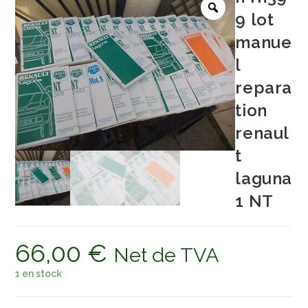
9 lot
manue
l
repara
tion
renaul
t
laguna
1 NT
66,00
€
Net de TVA
1 en stock