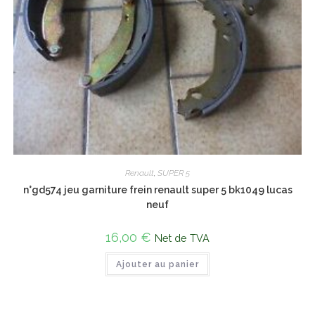
Renault
,
SUPER 5
n°gd574 jeu garniture frein renault super 5 bk1049 lucas
neuf
16,00
€
Net de TVA
Ajouter au panier