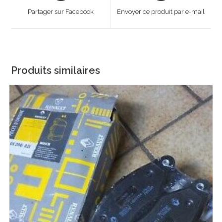
a
a
Partager sur Facebook
Envoyer ce produit par e-mail
new
new
window
window
Produits similaires