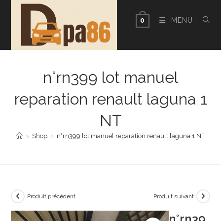
Skip
to
MENU
0
content
n°rn399 lot manuel
reparation renault laguna 1
NT
>
Shop
>
n°rn399 lot manuel reparation renault laguna 1 NT
Produit précédent
Produit suivant
n°rn39