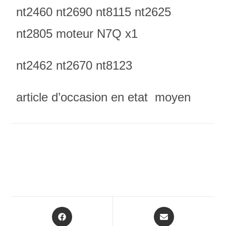
nt2460 nt2690 nt8115 nt2625
nt2805 moteur N7Q x1
nt2462 nt2670 nt8123
article d’occasion en etat moyen
Opens
Opens
in
in