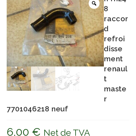
8
raccor
d
refroi
disse
ment
renaul
t
maste
r
7701046218 neuf
6,00
€
Net de TVA