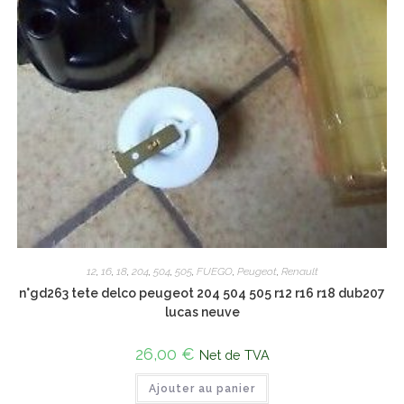
12
,
16
,
18
,
204
,
504
,
505
,
FUEGO
,
Peugeot
,
Renault
n°gd263 tete delco peugeot 204 504 505 r12 r16 r18 dub207
lucas neuve
26,00
€
Net de TVA
Ajouter au panier