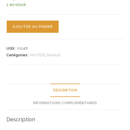
1 en stock
quantité
AJOUTER AU PANIER
de
n°rn248
raccord
UGS :
rn248
refroidissement
Catégories :
MASTER
,
Renault
renault
master
7701046218
neuf
DESCRIPTION
INFORMATIONS COMPLÉMENTAIRES
Description