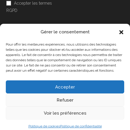
Accepter les termes
RGPD
Gérer le consentement
Pour offrir les meilleures expériences, nous utilisons des technologies
Accessibilité
telles que les cookies pour stocker et/ou accéder aux informations des
appareils. Le fait de consentir à ces technologies nous permettra de traiter
Mon Compte
des données telles que le comportement de navigation ou les ID uniques
sur ce site. Le fait de ne pas consentir ou de retirer son consentement
Contact
peut avoir un effet négatif sur certaines caractéristiques et fonctions.
Accepter
Confidentialité et cookies
Conditions Générales
Refuser
Politique de cookies (UE)
A propos de nous
Voir les préférences
Copyright 2025 - DPA86 - Tous droits réservés
Politique de cookies
Politique de confidentialité