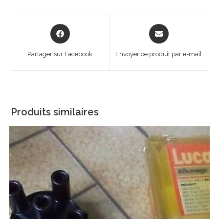
Opens
Opens
in
in
a
a
Partager sur Facebook
Envoyer ce produit par e-mail
new
new
window
window
Produits similaires