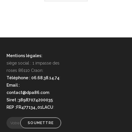
Mentions légales:
siège social : 1 impasse des
roses 86110 Craon:
Téléphone : 06.68.38.14.74
:
Email :
contact@dpa86.com
:
Siret :38987074200035
:
REP :FR477134_01LACU
:
SOUMETTRE