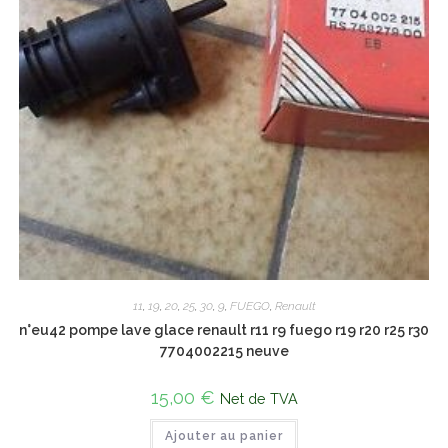
11
,
19
,
20
,
25
,
30
,
9
,
FUEGO
,
Renault
n°eu42 pompe lave glace renault r11 r9 fuego r19 r20 r25 r30
7704002215 neuve
15,00
€
Net de TVA
Ajouter au panier