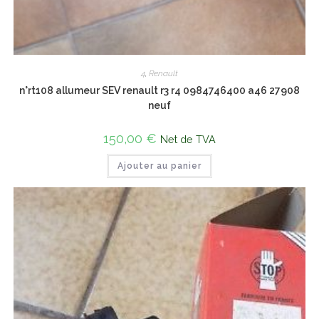
4
,
Renault
n°rt108 allumeur SEV renault r3 r4 0984746400 a46 27908
neuf
150,00
€
Net de TVA
Ajouter au panier