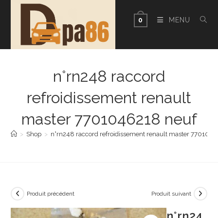
Skip
to
MENU
0
content
n°rn248 raccord
refroidissement renault
master 7701046218 neuf
>
Shop
>
n°rn248 raccord refroidissement renault master 770104
Produit précédent
Produit suivant
n°rn24