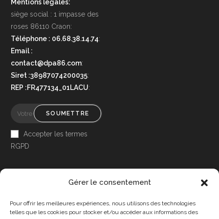
Mentions légales:
siège social : 1 impasse des
roses 86110 Craon:
Téléphone : 06.68.38.14.74
:
Email :
contact@dpa86.com
:
Siret :38987074200035
:
REP :FR477134_01LACU
:
SOUMETTRE
Accepter les termes
RGPD
Gérer le consentement
Pour offrir les meilleures expériences, nous utilisons des technologies
Accessibilité
telles que les cookies pour stocker et/ou accéder aux informations des