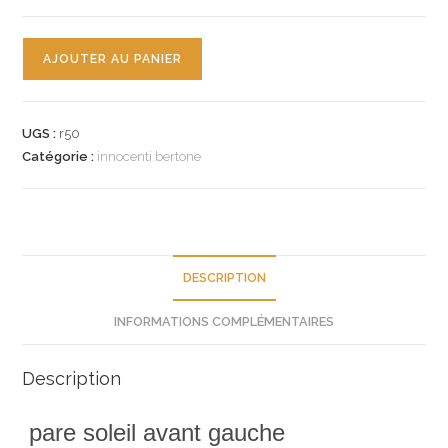
quantité
AJOUTER AU PANIER
de
n°r50
pare
UGS :
r50
soleil
Catégorie :
innocenti bertone
avg
innocenti
bertone
558100101
neuf
DESCRIPTION
INFORMATIONS COMPLÉMENTAIRES
Description
pare soleil avant gauche