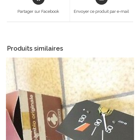
in
in
a
a
Partager sur Facebook
Envoyer ce produit par e-mail
new
new
window
window
Produits similaires