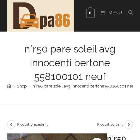
Skip
to
MENU
0
content
n°r50 pare soleil avg
innocenti bertone
558100101 neuf
>
Shop
>
n°r50 pare soleil avg innocenti bertone 558100101 neuf
Produit précédent
Produit suivant
n°r50