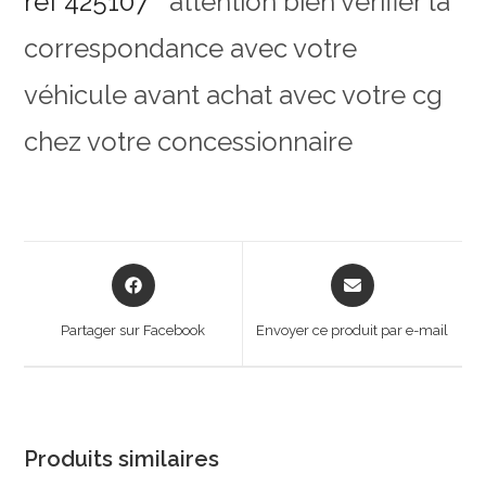
ref 425107
* attention bien vérifier la
correspondance avec votre
véhicule avant achat avec votre cg
chez votre concessionnaire
Opens
Opens
in
in
a
a
Partager sur Facebook
Envoyer ce produit par e-mail
new
new
window
window
Produits similaires