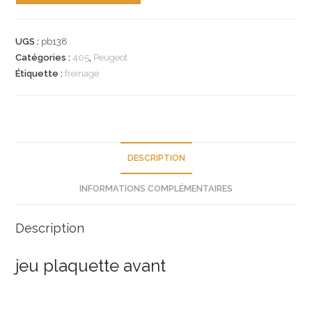
n°pb138
jeu
UGS :
pb138
plaquette
Catégories :
405
,
Peugeot
av
Étiquette :
freinage
peugeot
405
425107
neuf
DESCRIPTION
INFORMATIONS COMPLÉMENTAIRES
Description
jeu plaquette avant