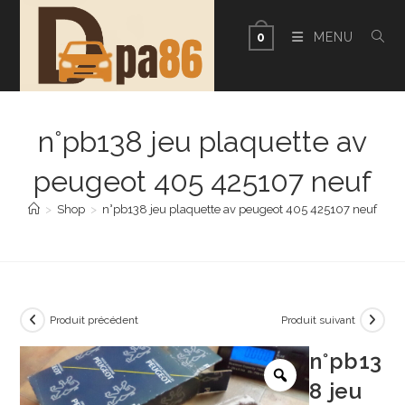
Skip
to
MENU
0
content
n°pb138 jeu plaquette av
peugeot 405 425107 neuf
>
Shop
>
n°pb138 jeu plaquette av peugeot 405 425107 neuf
Produit précédent
Produit suivant
n°pb13
8 jeu