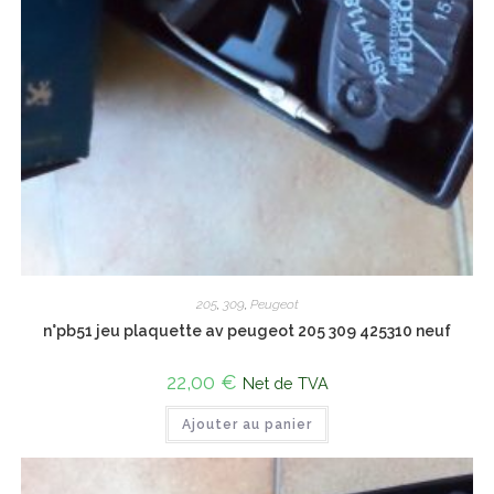
205
,
309
,
Peugeot
n°pb51 jeu plaquette av peugeot 205 309 425310 neuf
22,00
€
Net de TVA
Ajouter au panier