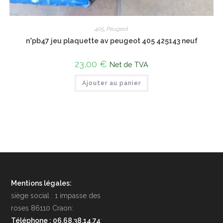
405
,
Peugeot
n°pb47 jeu plaquette av peugeot 405 425143 neuf
23,00
€
Net de TVA
Ajouter au panier
Mentions légales:
siège social : 1 impasse des
roses 86110 Craon:
Téléphone : 06.68.38.14.74
: