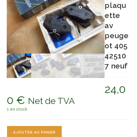
plaqu
ette
av
peuge
ot 405
42510
7 neuf
24,0
0
€
Net de TVA
1 en stock
quantité
AJOUTER AU PANIER
de