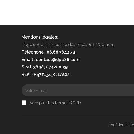
Mentions légales:
siège social : 1 impasse des roses 86110 Craon:
Téléphone : 06.68.38.14.74
:
Email : contact@dpa86.com
:
Siret :38987074200035
:
REP :FR477134_01LACU
:
Accepter les termes RGPD
Confidentialité