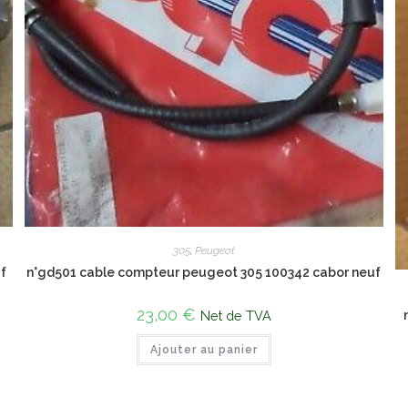
305
,
Peugeot
uf
n°gd501 cable compteur peugeot 305 100342 cabor neuf
23,00
€
Net de TVA
Ajouter au panier