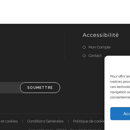
Accessibilité
Mon Compte
Contact
Pour offrir 
cookies pour
ces technolo
SOUMETTRE
navigation ou
consentement
Ac
 et cookies
Conditions Générales
Politique de cookies (UE)
A 