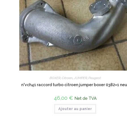
BOXER
,
Citroen
,
JUMPER
,
Peugeot
n°vch41 raccord turbo citroen jumper boxer 0382×1 ne
46,00
€
Net de TVA
Ajouter au panier