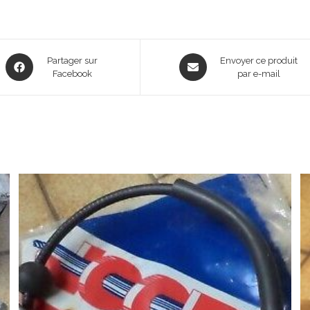
Opens
Opens
Partager sur
Envoyer ce produit
in
Facebook
in
par e-mail
a
a
new
new
window
window