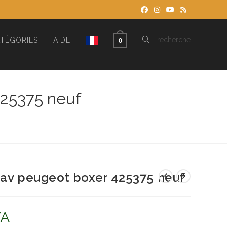
TOGGLE
recherche
TÉGORIES
AIDE
0
WEBSITE
425375 neuf
SEARCH
 av peugeot boxer 425375 neuf
VA