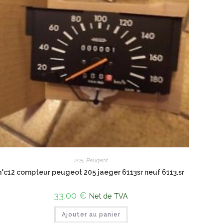
205
,
Peugeot
n°c12 compteur peugeot 205 jaeger 6113sr neuf 6113.sr
33,00
€
Net de TVA
Ajouter au panier