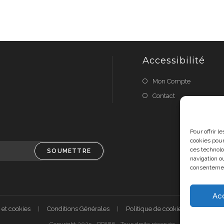
Accessibilité
Mon Compte
Contact
Pour offrir 
cookies pour
ces technolo
SOUMETTRE
navigation ou
consentement
Ac
 et cookies
Conditions Générales
Politique de cookies (UE)
A 
Copyright 2025 - DPA86 - Tous droits réservés