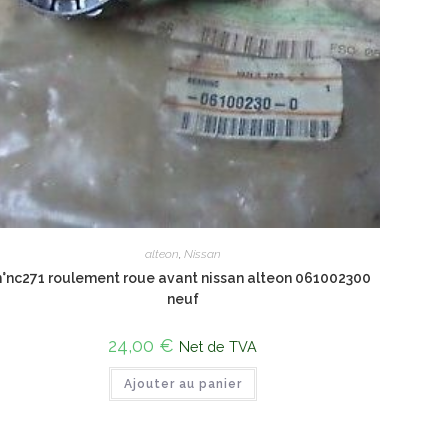
alteon
,
Nissan
n°nc271 roulement roue avant nissan alteon 061002300
neuf
24,00
€
Net de TVA
Ajouter au panier