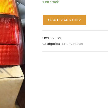
1 en stock
quantité
AJOUTER AU PANIER
de
n°nd166
feu
UGS :
nd166
droit
Catégories :
MICRA
,
Nissan
nissan
micra
2655004875
neuf