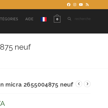
TOGGLE
recherche
TÉGORIES
AIDE
0
WEBSITE
4875 neuf
SEARCH
san micra 2655004875 neuf
VA