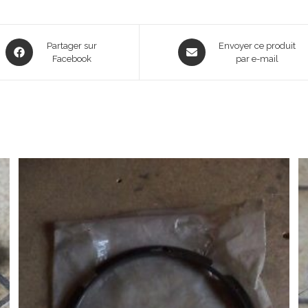
Opens
Opens
Partager sur
Envoyer ce produit
in
Facebook
in
par e-mail
a
a
new
new
window
window