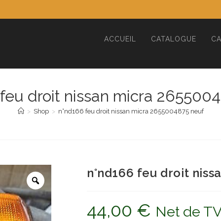
ACCUEIL
CATALOGUE
CA
feu droit nissan micra 265500
>
Shop
>
n°nd166 feu droit nissan micra 2655004875 neuf
n°nd166 feu droit nis
44,00
€
Net de T