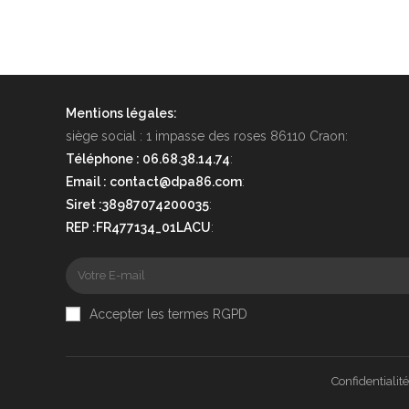
Mentions légales:
siège social : 1 impasse des roses 86110 Craon:
Téléphone : 06.68.38.14.74
:
Email : contact@dpa86.com
:
Siret :38987074200035
:
REP :FR477134_01LACU
:
Accepter les termes RGPD
Confidentialité