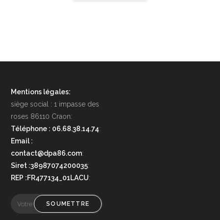
Mentions légales:
siège social : 1 impasse des
roses 86110 Craon:
Téléphone : 06.68.38.14.74
:
Email :
contact@dpa86.com
:
Siret :38987074200035
:
REP :FR477134_01LACU
:
SOUMETTRE