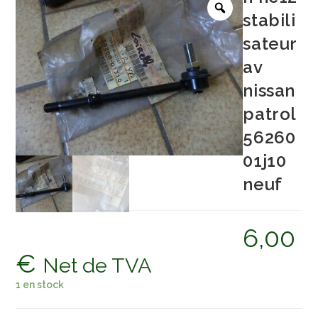
stabili
sateur
av
nissan
patrol
56260
01j10
neuf
6,00
€
Net de TVA
1 en stock