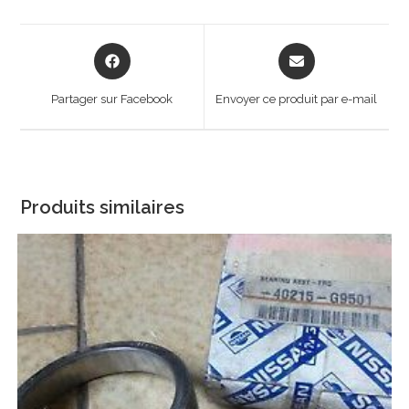
Opens
Opens
in
in
a
a
Partager sur Facebook
Envoyer ce produit par e-mail
new
new
window
window
Produits similaires