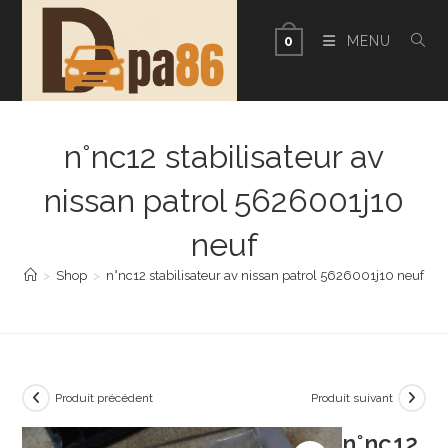
Skip
to
MENU
0
content
n°nc12 stabilisateur av
nissan patrol 5626001j10
neuf
>
Shop
>
n°nc12 stabilisateur av nissan patrol 5626001j10 neuf
Produit précédent
Produit suivant
n°nc12