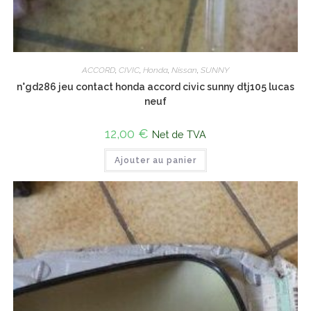
ACCORD
,
CIVIC
,
Honda
,
Nissan
,
SUNNY
n°gd286 jeu contact honda accord civic sunny dtj105 lucas
neuf
12,00
€
Net de TVA
Ajouter au panier