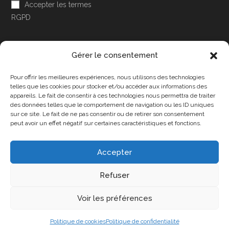
Accepter les termes
RGPD
Gérer le consentement
Pour offrir les meilleures expériences, nous utilisons des technologies
Accessibilité
telles que les cookies pour stocker et/ou accéder aux informations des
appareils. Le fait de consentir à ces technologies nous permettra de traiter
Mon Compte
des données telles que le comportement de navigation ou les ID uniques
sur ce site. Le fait de ne pas consentir ou de retirer son consentement
Contact
peut avoir un effet négatif sur certaines caractéristiques et fonctions.
Accepter
Confidentialité et cookies
Conditions Générales
Refuser
Politique de cookies (UE)
A propos de nous
Voir les préférences
Copyright 2025 - DPA86 - Tous droits réservés
Politique de cookies
Politique de confidentialité