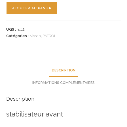
quantité
AJOUTER AU PANIER
de
n°nc12
stabilisateur
UGS :
nc12
av
Catégories :
Nissan
,
PATROL
nissan
patrol
5626001j10
neuf
DESCRIPTION
INFORMATIONS COMPLÉMENTAIRES
Description
stabilisateur avant