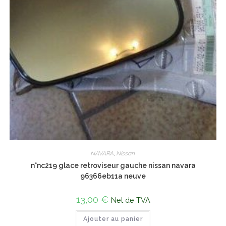
NAVARA
,
Nissan
n°nc219 glace retroviseur gauche nissan navara
96366eb11a neuve
13,00
€
Net de TVA
Ajouter au panier