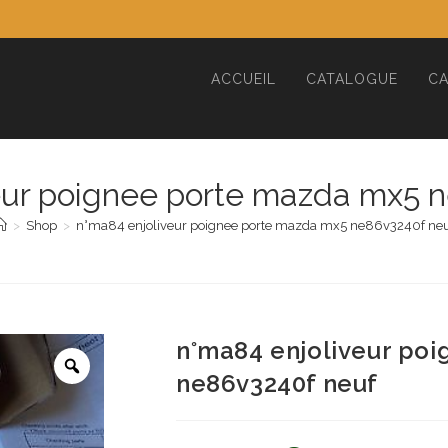
ACCUEIL
CATALOGUE
CA
eur poignee porte mazda mx5 
>
Shop
>
n°ma84 enjoliveur poignee porte mazda mx5 ne86v3240f neu
n°ma84 enjoliveur po
ne86v3240f neuf