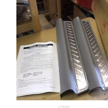
3
,
Mazda