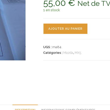
55,00
€
Net de T
1 en stock
quantité
AJOUTER AU PANIER
de
n°ma84
enjoliveur
UGS :
ma84
poignee
Catégories :
Mazda
,
MX5
porte
mazda
mx5
ne86v3240f
neuf