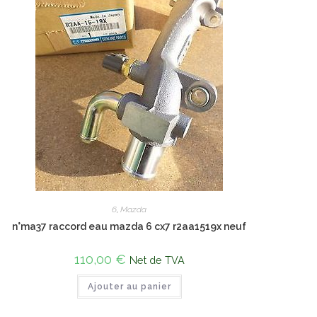
6
,
Mazda
n°ma37 raccord eau mazda 6 cx7 r2aa1519x neuf
110,00
€
Net de TVA
Ajouter au panier