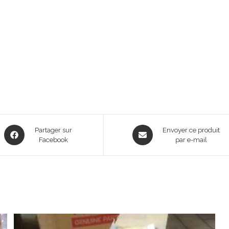
Opens
Opens
Partager sur
Envoyer ce produit
in
Facebook
in
par e-mail
a
a
new
new
window
window