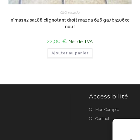
626
,
Mazda
n°ma192 sa188 clignotant droit mazda 626 ga7b5106xc
neuf
22,00
€
Net de TVA
Ajouter au panier
Accessibilité
Mon Compte
Contact