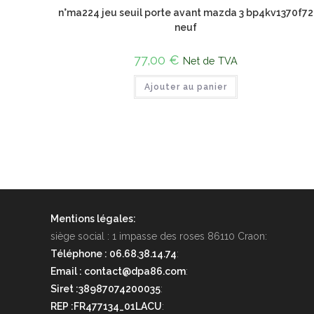
n°ma224 jeu seuil porte avant mazda 3 bp4kv1370f72
neuf
77,00
€
Net de TVA
Ajouter au panier
Mentions légales:
siège social : 1 impasse des roses 86110 Craon:
Téléphone : 06.68.38.14.74
:
Email : contact@dpa86.com
:
Siret :38987074200035
:
REP :FR477134_01LACU
: