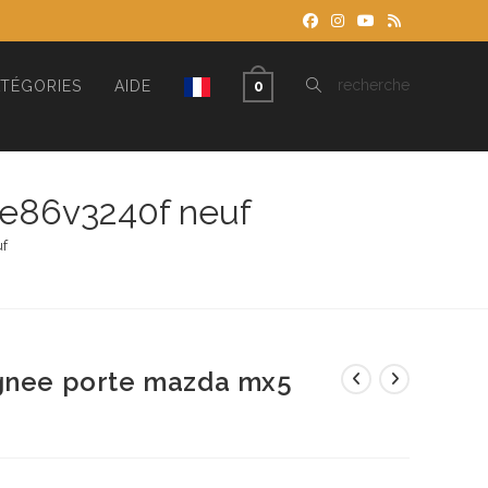
TOGGLE
recherche
TÉGORIES
AIDE
0
WEBSITE
ne86v3240f neuf
f
SEARCH
ignee porte mazda mx5