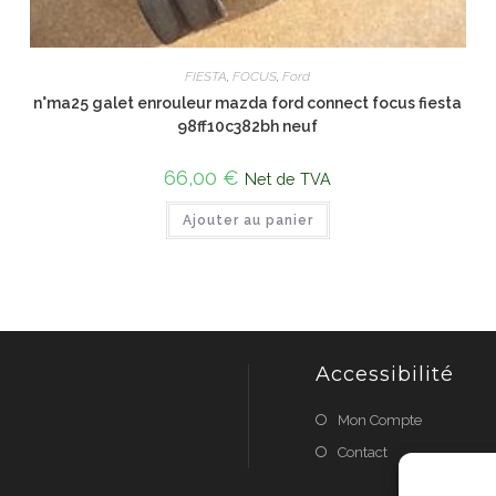
FIESTA
,
FOCUS
,
Ford
n°ma25 galet enrouleur mazda ford connect focus fiesta
98ff10c382bh neuf
66,00
€
Net de TVA
Ajouter au panier
Accessibilité
Mon Compte
Contact