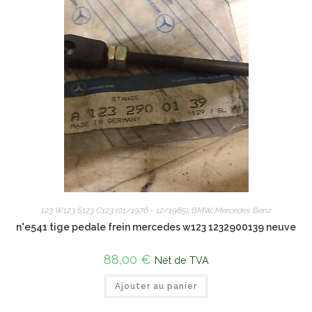
123 W123 S123 C123 (01/1976 - 12/1985)
,
BMW
,
Mercedes Benz
n°e541 tige pedale frein mercedes w123 1232900139 neuve
88,00
€
Net de TVA
Ajouter au panier