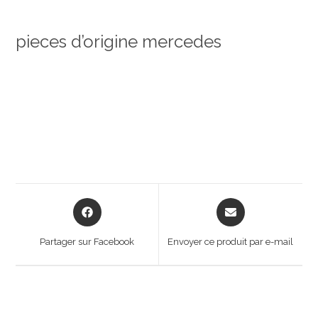
pieces d’origine mercedes
Opens
Opens
in
in
a
a
Partager sur Facebook
Envoyer ce produit par e-mail
new
new
window
window