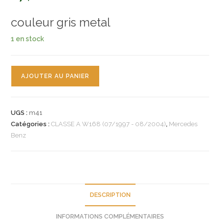
couleur gris metal
1 en stock
quantité
AJOUTER AU PANIER
de
n°m41
coque
UGS :
m41
retroviseur
Catégories :
CLASSE A W168 (07/1997 - 08/2004)
,
Mercedes
mercedes
Benz
classe
A
a1688110260
neuve
DESCRIPTION
INFORMATIONS COMPLÉMENTAIRES