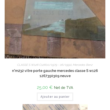
CLASSE S W126 C126(10/1979 - 06/1991)
,
Mercedes Benz
n°m232 vitre porte gauche mercedes classe S w126
1267350309 neuve
25,00
€
Net de TVA
Ajouter au panier