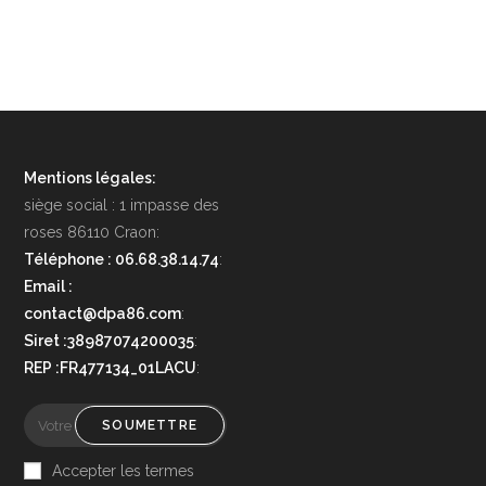
Mentions légales:
siège social : 1 impasse des
roses 86110 Craon:
Téléphone : 06.68.38.14.74
:
Email :
contact@dpa86.com
:
Siret :38987074200035
:
REP :FR477134_01LACU
:
SOUMETTRE
Accepter les termes