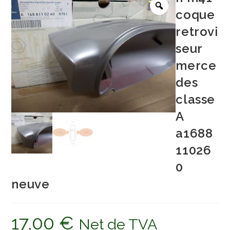
coque
retrovi
seur
merce
des
classe
A
a1688
11026
0
neuve
17,00
€
Net de TVA