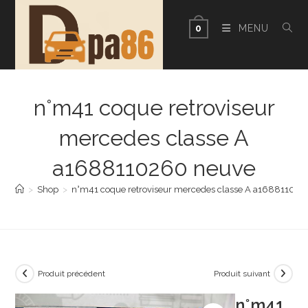
Skip
to
MENU
0
content
n°m41 coque retroviseur
mercedes classe A
a1688110260 neuve
>
Shop
>
n°m41 coque retroviseur mercedes classe A a16881102
Produit précédent
Produit suivant
n°m41