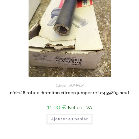
Citroen
,
JUMPER
n°dr126 rotule direction citroen jumper ref e459205 neuf
11,00
€
Net de TVA
Ajouter au panier