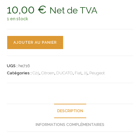
10,00
€
Net de TVA
1 en stock
quantité
AJOUTER AU PANIER
de
n°he716
2
UGS :
he716
x
Catégories :
C25
,
Citroen
,
DUCATO
,
Fiat
,
J5
,
Peugeot
flexible
frein
citroen
c25
fiat
DESCRIPTION
ducato
INFORMATIONS COMPLÉMENTAIRES
peugeot
J5