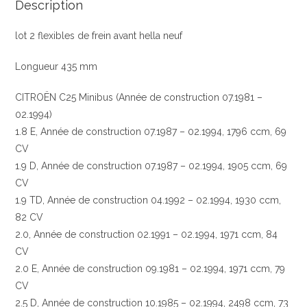
8ah355466331
Description
hella
neuf
lot 2 flexibles de frein avant hella neuf
Longueur 435 mm
CITROËN C25 Minibus (Année de construction 07.1981 –
02.1994)
1.8 E, Année de construction 07.1987 – 02.1994, 1796 ccm, 69
CV
1.9 D, Année de construction 07.1987 – 02.1994, 1905 ccm, 69
CV
1.9 TD, Année de construction 04.1992 – 02.1994, 1930 ccm,
82 CV
2.0, Année de construction 02.1991 – 02.1994, 1971 ccm, 84
CV
2.0 E, Année de construction 09.1981 – 02.1994, 1971 ccm, 79
CV
2.5 D, Année de construction 10.1985 – 02.1994, 2498 ccm, 73