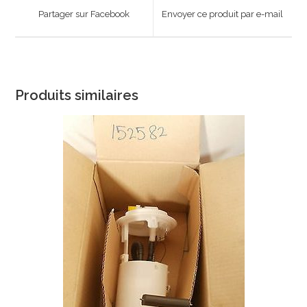
a
a
Partager sur Facebook
Envoyer ce produit par e-mail
new
new
window
window
Produits similaires