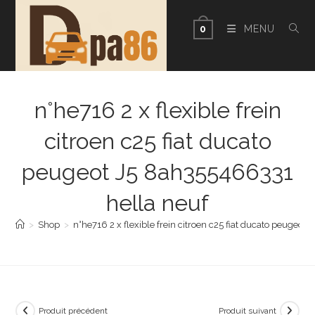
Skip
to
MENU
0
content
n°he716 2 x flexible frein
citroen c25 fiat ducato
peugeot J5 8ah355466331
hella neuf
>
Shop
>
n°he716 2 x flexible frein citroen c25 fiat ducato peugeo
Produit précédent
Produit suivant