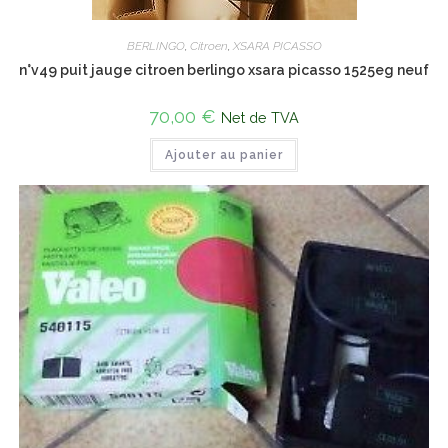
BERLINGO
,
Citroen
,
XSARA PICASSO
n°v49 puit jauge citroen berlingo xsara picasso 1525eg neuf
70,00
€
Net de TVA
Ajouter au panier