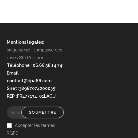
Mentions légales:
siège social : 1 impasse des
roses 86110 Craon:
Téléphone : 06.68.38.14.74
:
Email :
contact@dpa86.com
:
Siret :38987074200035
:
REP :FR477134_01LACU
:
SOUMETTRE
Accepter les termes
RGPD