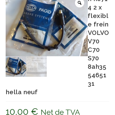
4 2 x
flexibl
e frein
VOLVO
V70
C70
S70
8ah35
54651
31
hella neuf
10,00
€
Net de TVA