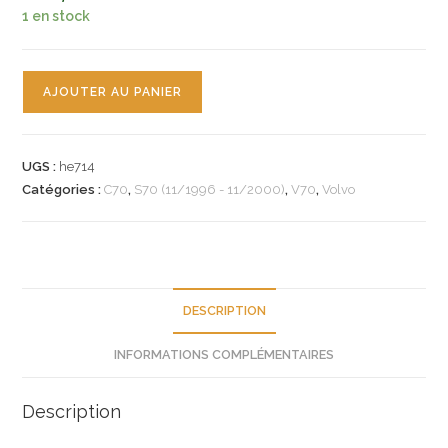
1 en stock
quantité
AJOUTER AU PANIER
de
n°he714
2
UGS :
he714
x
Catégories :
C70
,
S70 (11/1996 - 11/2000)
,
V70
,
Volvo
flexible
frein
VOLVO
V70
C70
DESCRIPTION
S70
INFORMATIONS COMPLÉMENTAIRES
8ah355465131
hella
neuf
Description