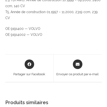
2.5 TDi AWD, Année de construction 10.1999 – 09.2000, 2460
ccm, 140 CV
T5, Année de construction 01.1997 – 11.2000, 2319 ccm, 239
CV
OE 9191400 — VOLVO
OE 91914002 — VOLVO
Opens
Opens
in
in
a
a
Partager sur Facebook
Envoyer ce produit par e-mail
new
new
window
window
Produits similaires