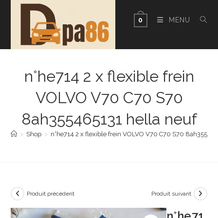
Skip
to
MENU
0
content
n°he714 2 x flexible frein
VOLVO V70 C70 S70
8ah355465131 hella neuf
>
Shop
>
n°he714 2 x flexible frein VOLVO V70 C70 S70 8ah355465
Produit précédent
Produit suivant
n°he71