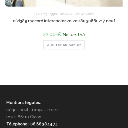
S80 I (05/1998 - 02/2008)
,
Volvo
,
volvo
n°vl389 raccord intercooler volvo s80 30680217 neuf
22,00
€
Net de TVA
Ajouter au panier
Mentions légales:
siège social : 1 impasse des
roses 86110 Craon:
Téléphone : 06.68.38.14.74
: