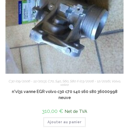
C30 (09/2006 - 12/2013)
,
C70
,
S40
,
S60
,
S80 II (03/2006 - 12/2016)
,
Volvo
,
volvo
n°vl31 vanne EGR volvo c30 c70 s40 s60 s80 36000998
neuve
310,00
€
Net de TVA
Ajouter au panier