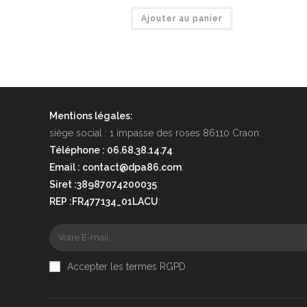
Ajouter au panier
Mentions légales:
siège social : 1 impasse des roses 86110 Craon:
Téléphone : 06.68.38.14.74
:
Email : contact@dpa86.com
:
Siret :38987074200035
:
REP :FR477134_01LACU
:
Accepter les termes RGPD