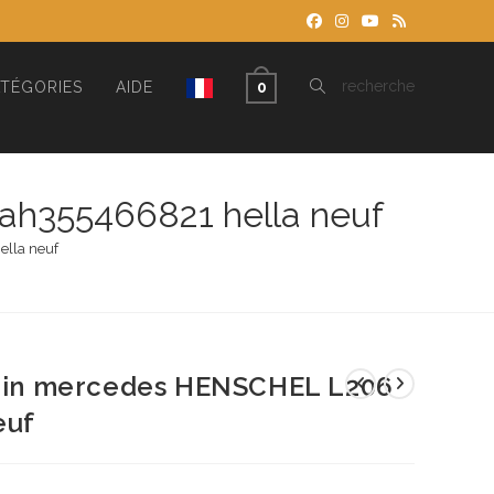
TOGGLE
recherche
TÉGORIES
AIDE
0
WEBSITE
ah355466821 hella neuf
ella neuf
SEARCH
frein mercedes HENSCHEL L206
euf