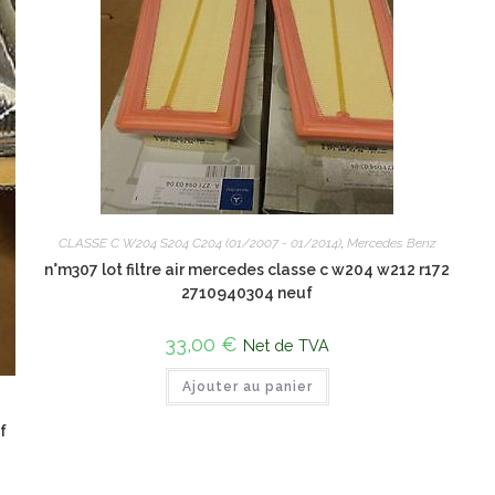
CLASSE C W204 S204 C204 (01/2007 - 01/2014)
,
Mercedes Benz
n°m307 lot filtre air mercedes classe c w204 w212 r172
2710940304 neuf
33,00
€
Net de TVA
Ajouter au panier
f