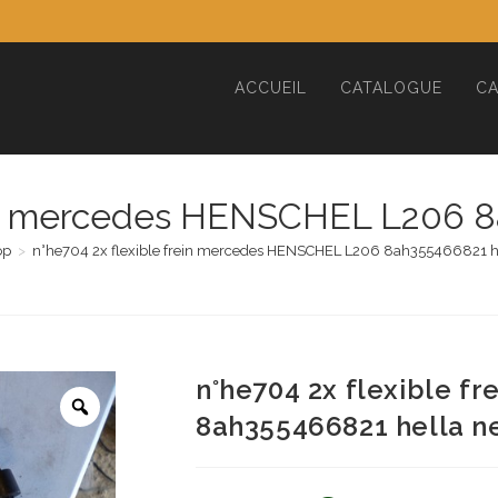
ACCUEIL
CATALOGUE
CA
rein mercedes HENSCHEL L206 8
op
>
n°he704 2x flexible frein mercedes HENSCHEL L206 8ah355466821 h
n°he704 2x flexible 
8ah355466821 hella n