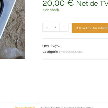
20,00
€
Net de T
7 en stock
quantité
-
+
AJOUTER AU PANIE
de
n°he704
2x
UGS :
he704
flexible
Catégorie :
Mercedes Benz
frein
mercedes
HENSCHEL
L206
8ah355466821
hella
neuf