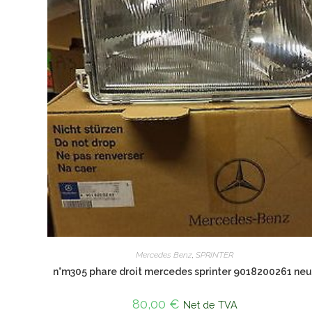
Mercedes Benz
,
SPRINTER
n°m305 phare droit mercedes sprinter 9018200261 neu
80,00
€
Net de TVA