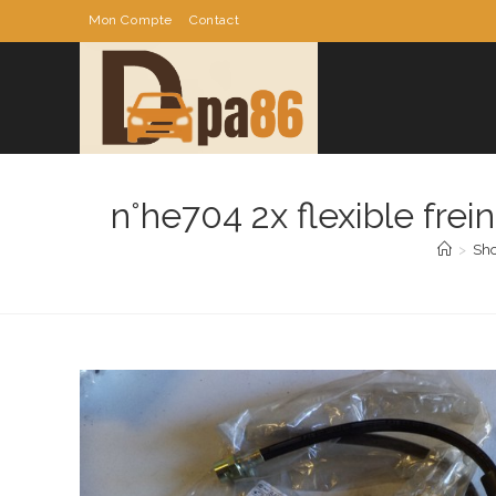
Skip
Mon Compte
Contact
to
content
n°he704 2x flexible f
>
Sh