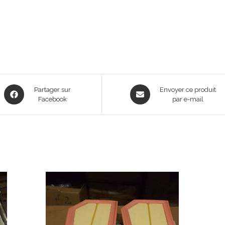
Opens
Opens
Partager sur
Envoyer ce produit
in
Facebook
in
par e-mail
a
a
new
new
window
window