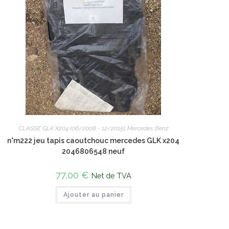
CLASSE GLK X204 (06/2008 - 12/2015)
,
Mercedes Benz
n°m222 jeu tapis caoutchouc mercedes GLK x204
2046806548 neuf
77,00
€
Net de TVA
Ajouter au panier