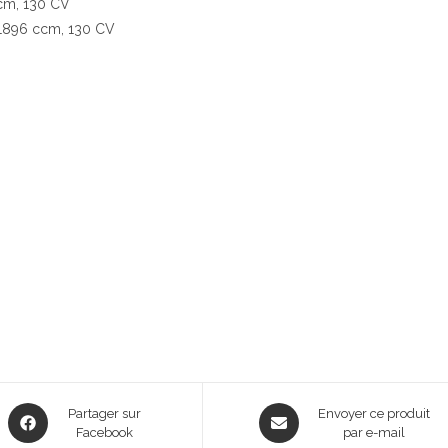
ccm, 130 CV
, 1896 ccm, 130 CV
Opens
Opens
Partager sur
Envoyer ce produit
in
Facebook
in
par e-mail