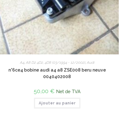
A4
,
A8 D2 4D2, 4D8 (03/1994 - 12/2002)
,
Audi
n°6ce4 bobine audi a4 a8 ZSE008 beru neuve
0040402008
50,00
€
Net de TVA
Ajouter au panier