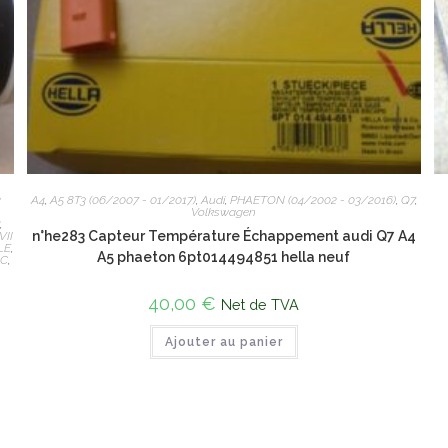
2
A4
,
A5 8T3 (06/2007 - 01/2017)
,
Audi
,
PHAETON (04/2002 - 03/2016)
,
Q7
,
Volkswagen
R
,
n°he283 Capteur Température Échappement audi Q7 A4
VII
LE
,
A5 phaeton 6pt014494851 hella neuf
OC
,
40,00
€
Net de TVA
Ajouter au panier