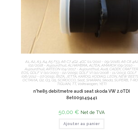
A1
,
A2
,
A3
,
A4
,
A5 F53
,
A6 C7 4G2, 4GC (11/2010 - 09/2018)
,
A6 C8 4A
(02/2018 - Aujourd'hui)
,
ALHAMBRA
,
ALTEA
,
AMAROK (09/2010 -
Aujourd'hui)
,
ARTEON (04/2017 - Aujourd'hui)
,
Audi
,
CADDY
,
CRAFTE
EOS
,
GOLF V (10/2003 - 02/2009)
,
GOLF VI (10/2008 - 11/2013)
,
GOLF 
(08/2012 - 07/2019)
,
IBIZA
,
JETTA
,
KAROQ
,
KODIAQ
,
LEON
,
NEW BEET
OCTAVIA
,
Q2
,
Q3
,
Q5
,
SCIROCCO
,
Seat
,
SHARAN
,
Skoda
,
SUPERB
,
T-R
TIGUAN
,
TT
,
Volkswagen
,
YETI
n°he85 debitmetre audi seat skoda VW 2.0TDI
8et009149441
50,00
€
Net de TVA
Ajouter au panier