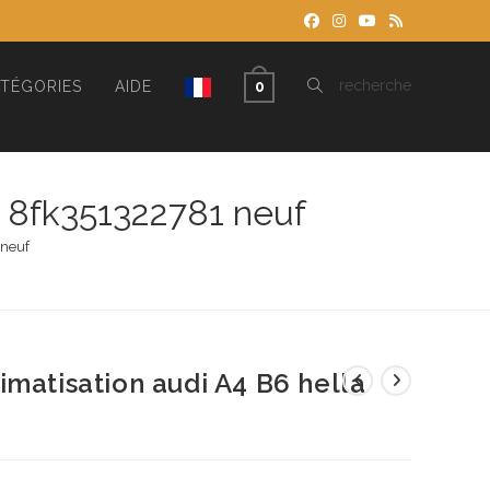
TOGGLE
recherche
TÉGORIES
AIDE
0
WEBSITE
a 8fk351322781 neuf
 neuf
SEARCH
imatisation audi A4 B6 hella