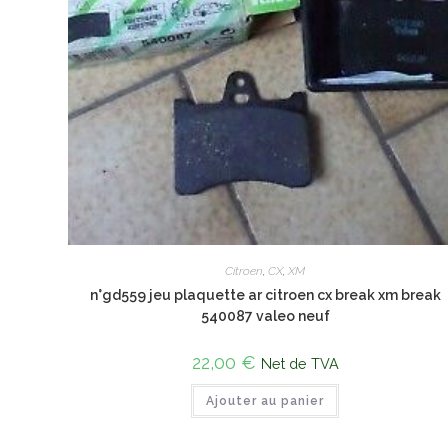
Citroen
,
CX
,
XM
n°gd559 jeu plaquette ar citroen cx break xm break
540087 valeo neuf
22,00
€
Net de TVA
Ajouter au panier