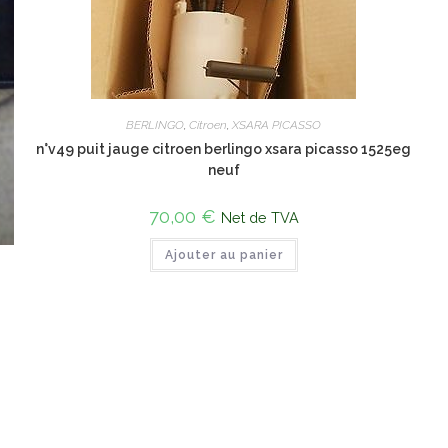
BERLINGO
,
Citroen
,
XSARA PICASSO
n°v49 puit jauge citroen berlingo xsara picasso 1525eg
neuf
70,00
€
Net de TVA
Ajouter au panier