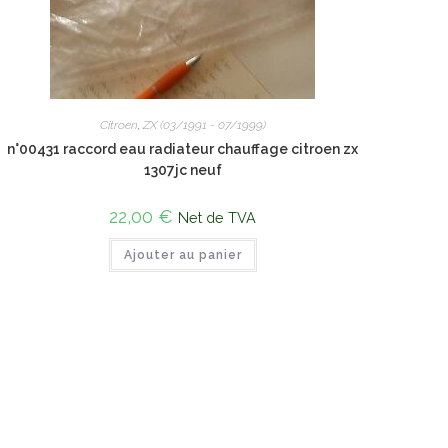
Citroen
,
ZX (03/1991 - 07/1999)
n°00431 raccord eau radiateur chauffage citroen zx
1307jc neuf
22,00
€
Net de TVA
Ajouter au panier