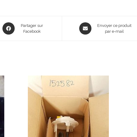
Opens
Opens
Partager sur
Envoyer ce produit
in
Facebook
in
par e-mail
a
a
new
new
window
window