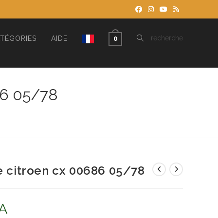
TOGGLE
recherche
TÉGORIES
AIDE
0
WEBSITE
86 05/78
SEARCH
he citroen cx 00686 05/78
A