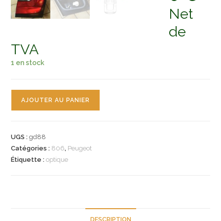
Net
de
TVA
1 en stock
quantité
AJOUTER AU PANIER
de
n°gd88
feu
UGS :
gd88
ard
Catégories :
806
,
Peugeot
coffre
Étiquette :
optique
peugeot
806
25260861
axo
scintex
DESCRIPTION