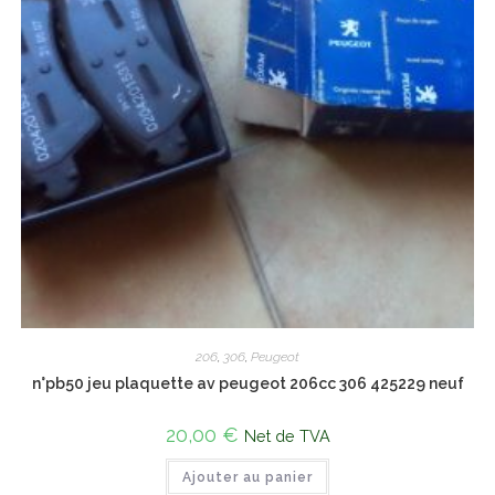
206
,
306
,
Peugeot
n°pb50 jeu plaquette av peugeot 206cc 306 425229 neuf
20,00
€
Net de TVA
Ajouter au panier