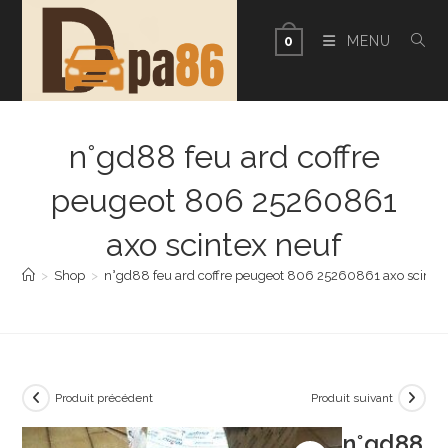
Skip
to
MENU
0
content
n°gd88 feu ard coffre
peugeot 806 25260861
axo scintex neuf
>
Shop
>
n°gd88 feu ard coffre peugeot 806 25260861 axo scintex
Produit précédent
Produit suivant
n°gd88