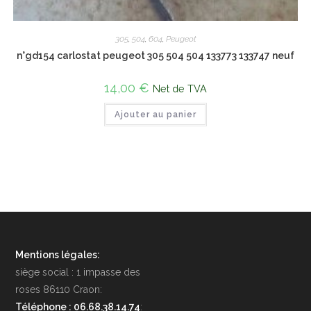
305
,
504
,
604
,
Peugeot
n°gd154 carlostat peugeot 305 504 504 133773 133747 neuf
14,00
€
Net de TVA
Ajouter au panier
Mentions légales:
siège social : 1 impasse des
roses 86110 Craon:
Téléphone : 06.68.38.14.74
: