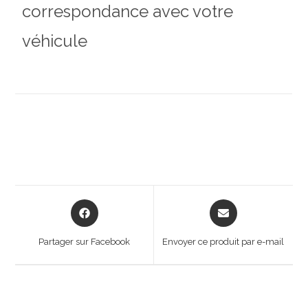
correspondance avec votre
véhicule
Opens
Opens
in
in
a
a
Partager sur Facebook
Envoyer ce produit par e-mail
new
new
window
window