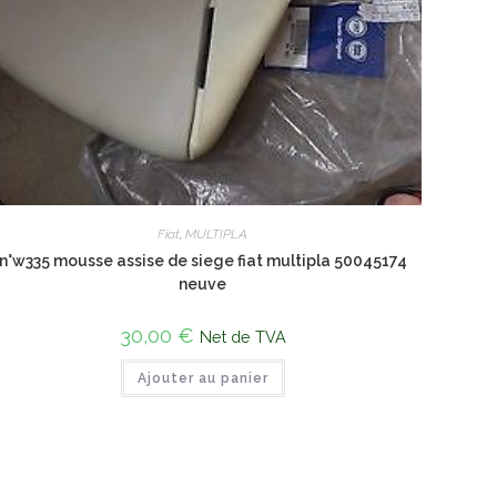
Fiat
,
MULTIPLA
n°w335 mousse assise de siege fiat multipla 50045174
neuve
30,00
€
Net de TVA
Ajouter au panier