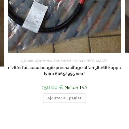
156
,
166
,
Alfa Romeo
,
Fiat
,
KAPPA
,
Lancia
,
LYBRA
,
MAREA
n°v601 faisceau bougie prechauffage alfa 156 166 kappa
lybra 60652995 neuf
150,00
€
Net de TVA
Ajouter au panier