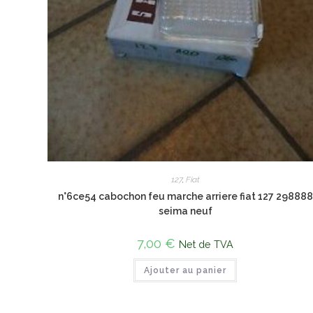
127
,
Fiat
n°6ce54 cabochon feu marche arriere fiat 127 298888
seima neuf
7,00
€
Net de TVA
Ajouter au panier