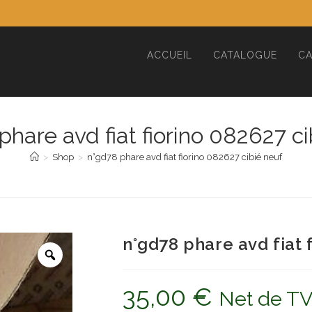
ACCUEIL
CATALOGUE
CA
phare avd fiat fiorino 082627 ci
>
Shop
>
n°gd78 phare avd fiat fiorino 082627 cibié neuf
n°gd78 phare avd fiat 
35,00
€
Net de T