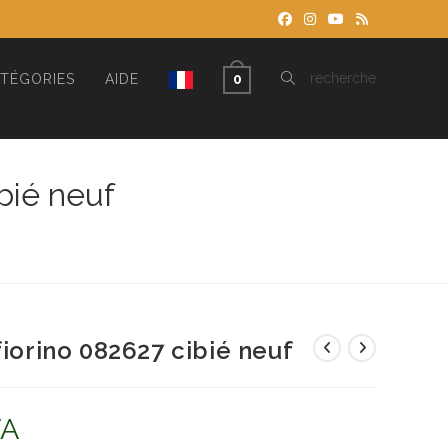
TOGGLE
recherche
TÉGORIES
AIDE
0
WEBSITE
bié neuf
SEARCH
fiorino 082627 cibié neuf
VA