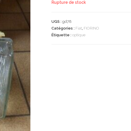
Rupture de stock
UGS :
gd78
Catégories :
Fiat
,
FIORINO
Étiquette :
optique