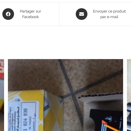
Opens
Opens
Partager sur
Envoyer ce produit
in
Facebook
in
par e-mail
a
a
new
new
window
window