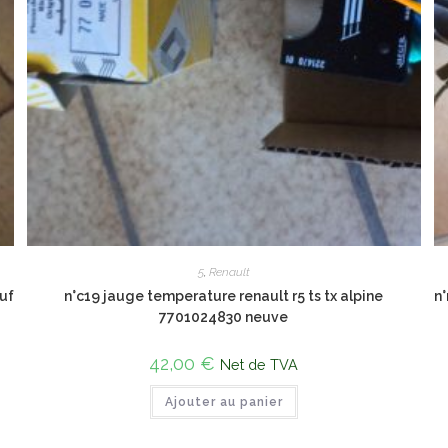
5
,
Renault
uf
n°c19 jauge temperature renault r5 ts tx alpine
n°
7701024830 neuve
42,00
€
Net de TVA
Ajouter au panier