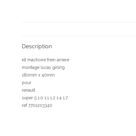
Description
kit machoire frein arriere
montage lucas girling
180mm x 40mm
pour
renault
super 5 1.0 1.1 1.2 1.4 1.7
ref 7701203340