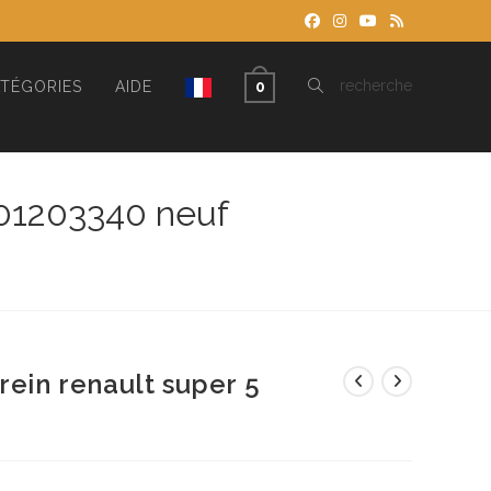
TOGGLE
recherche
TÉGORIES
AIDE
0
WEBSITE
701203340 neuf
SEARCH
rein renault super 5