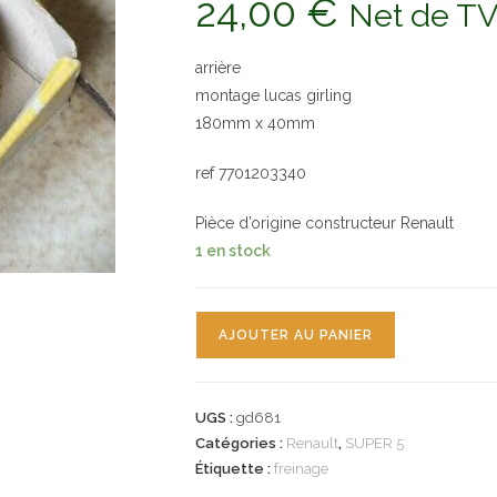
24,00
€
Net de T
arrière
montage lucas girling
180mm x 40mm
ref 7701203340
Pièce d’origine constructeur Renault
1 en stock
quantité
AJOUTER AU PANIER
de
n°gd681
kit
UGS :
gd681
machoire
Catégories :
Renault
,
SUPER 5
frein
Étiquette :
freinage
renault