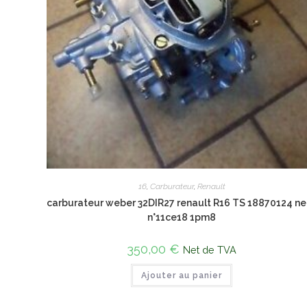
16
,
Carburateur
,
Renault
carburateur weber 32DIR27 renault R16 TS 18870124 ne
n°11ce18 1pm8
350,00
€
Net de TVA
Ajouter au panier