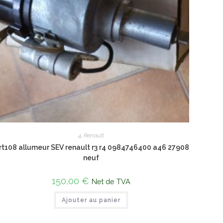
4
,
Renault
rt108 allumeur SEV renault r3 r4 0984746400 a46 27908
neuf
150,00
€
Net de TVA
Ajouter au panier