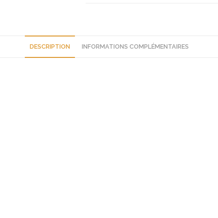
super
5
7701203340
neuf
DESCRIPTION
INFORMATIONS COMPLÉMENTAIRES