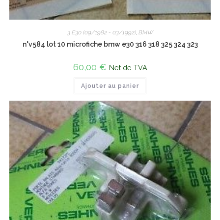
3 E30 (09/1982 - 03/1992)
,
BMW
n°v584 lot 10 microfiche bmw e30 316 318 325 324 323
60,00
€
Net de TVA
Ajouter au panier