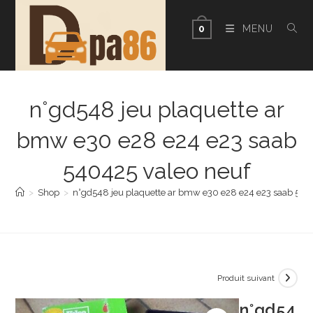
Skip
to
MENU
0
content
n°gd548 jeu plaquette ar
bmw e30 e28 e24 e23 saab
540425 valeo neuf
>
Shop
>
n°gd548 jeu plaquette ar bmw e30 e28 e24 e23 saab 540
Produit suivant
n°gd54