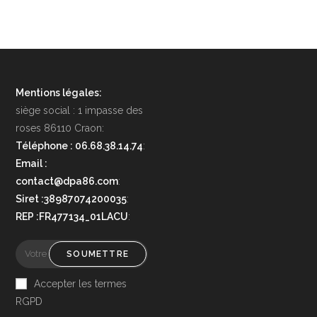
Mentions légales:
siège social : 1 impasse des
roses 86110 Craon:
Téléphone : 06.68.38.14.74
:
Email :
contact@dpa86.com
:
Siret :38987074200035
:
REP :FR477134_01LACU
:
SOUMETTRE
Accepter les termes
RGPD