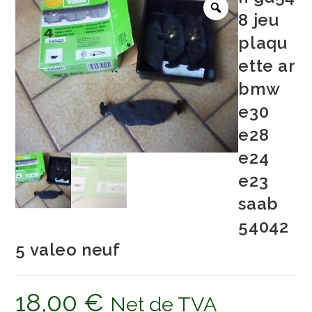
8 jeu
plaqu
ette ar
bmw
e30
e28
e24
e23
saab
54042
5 valeo neuf
18,00
€
Net de TVA