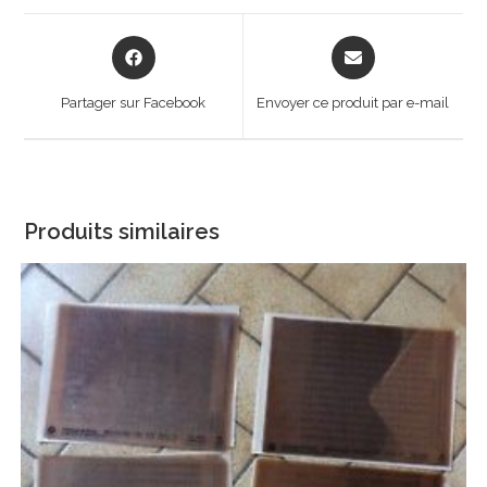
Opens
Opens
in
in
a
a
Partager sur Facebook
Envoyer ce produit par e-mail
new
new
window
window
Produits similaires