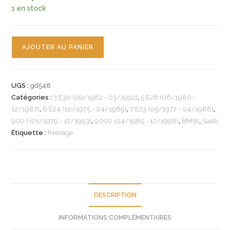
1 en stock
quantité
AJOUTER AU PANIER
de
n°gd548
jeu
UGS :
gd548
plaquette
Catégories :
3 E30 (09/1982 - 03/1992)
,
5 E28 (06/1980 -
ar
12/1987)
,
6 E24 (10/1975 - 04/1989)
,
7 E23 (05/1977 - 04/1988)
,
bmw
900 I (01/1979 - 12/1993)
,
9000 (04/1985 - 12/1998)
,
BMW
,
Saab
e30
Étiquette :
freinage
e28
e24
e23
saab
DESCRIPTION
540425
valeo
INFORMATIONS COMPLÉMENTAIRES
neuf