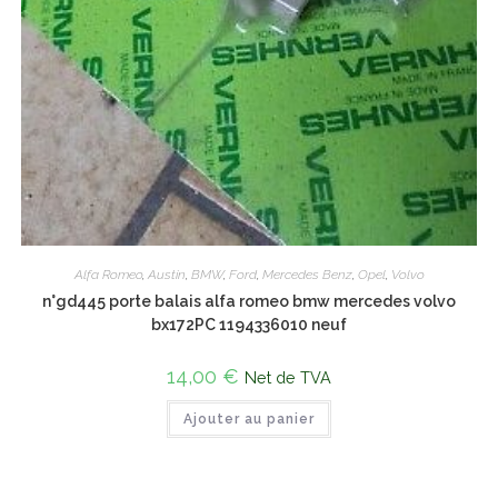
Alfa Romeo
,
Austin
,
BMW
,
Ford
,
Mercedes Benz
,
Opel
,
Volvo
n°gd445 porte balais alfa romeo bmw mercedes volvo
bx172PC 1194336010 neuf
14,00
€
Net de TVA
Ajouter au panier