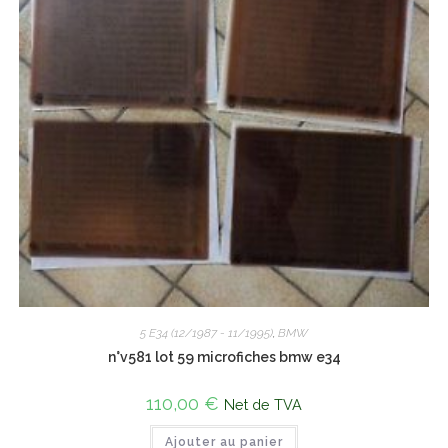
5 E34 (12/1987 - 11/1995)
,
BMW
n°v581 lot 59 microfiches bmw e34
110,00
€
Net de TVA
Ajouter au panier