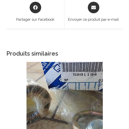
Opens
Opens
in
in
a
a
Partager sur Facebook
Envoyer ce produit par e-mail
new
new
window
window
Produits similaires