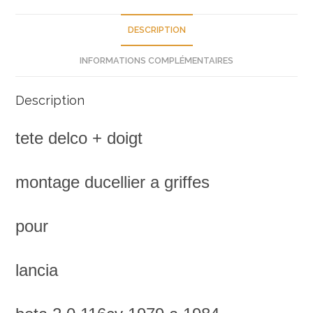
panda
r14
DESCRIPTION
r20
INFORMATIONS COMPLÉMENTAIRES
244661
valeo
Description
neuve
tete delco + doigt
montage ducellier a griffes
pour
lancia