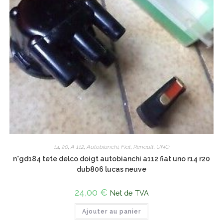
14
,
20
,
A 112
,
Autobianchi
,
Fiat
,
Renault
,
UNO
n°gd184 tete delco doigt autobianchi a112 fiat uno r14 r20
dub806 lucas neuve
24,00
€
Net de TVA
Ajouter au panier