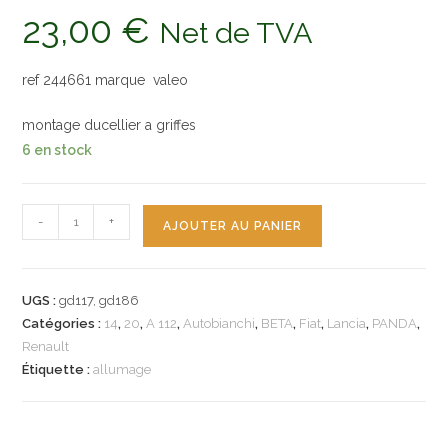
23,00
€
Net de TVA
ref 244661 marque valeo
montage ducellier a griffes
6 en stock
quantité
-
+
AJOUTER AU PANIER
de
n°gd117
gd186
UGS :
gd117, gd186
tete
Catégories :
14
,
20
,
A 112
,
Autobianchi
,
BETA
,
Fiat
,
Lancia
,
PANDA
,
delco
Renault
doigt
Étiquette :
allumage
lancia
beta
a112