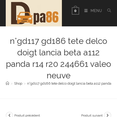
Skip
to
MENU
0
content
n°gd117 gd186 tete delco
doigt lancia beta a112
panda r14 r20 244661 valeo
neuve
>
Shop
>
n°gd117 gd186 tete delco doigt lancia beta a112 panda r
Produit précédent
Produit suivant