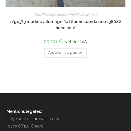
Fiat
,
FIORINO
,
Lancia
,
PANDA
,
UNO
,
Y10
n°gd373 module allumage fiat fiorino panda uno 138082
huco neuf
23,00
€
Net de TVA
Ajouter au panier
Mentions légales:
siège social : 1 impasse des
roses 86110 Craon: