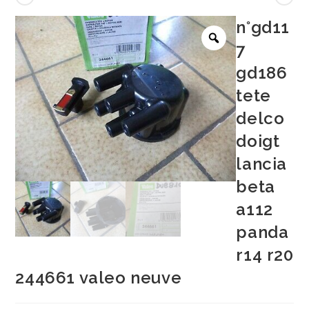
n°gd11
7
gd186
tete
delco
doigt
lancia
beta
a112
panda
r14 r20
244661 valeo neuve