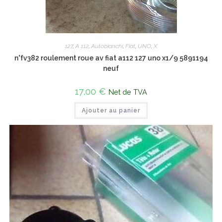
127
,
A 112
,
Autobianchi
,
Fiat
,
UNO
,
X
n°fv382 roulement roue av fiat a112 127 uno x1/9 5891194
neuf
17,00
€
Net de TVA
Ajouter au panier