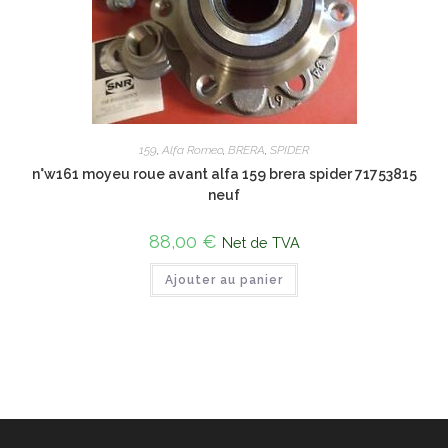
159
,
Alfa Romeo
,
BRERA
,
SPIDER
n°w161 moyeu roue avant alfa 159 brera spider 71753815
neuf
88,00
€
Net de TVA
Ajouter au panier