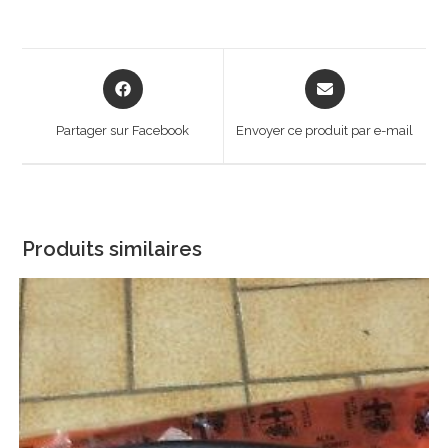
Opens
Opens
in
in
a
a
Partager sur Facebook
Envoyer ce produit par e-mail
new
new
window
window
Produits similaires