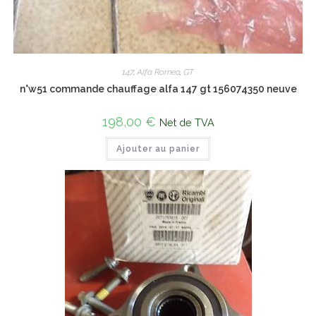
147
,
Alfa Romeo
,
GT
n°w51 commande chauffage alfa 147 gt 156074350 neuve
198,00
€
Net de TVA
Ajouter au panier