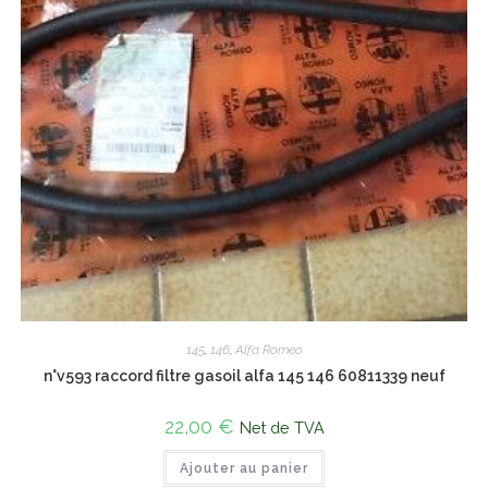
145
,
146
,
Alfa Romeo
n°v593 raccord filtre gasoil alfa 145 146 60811339 neuf
22,00
€
Net de TVA
Ajouter au panier