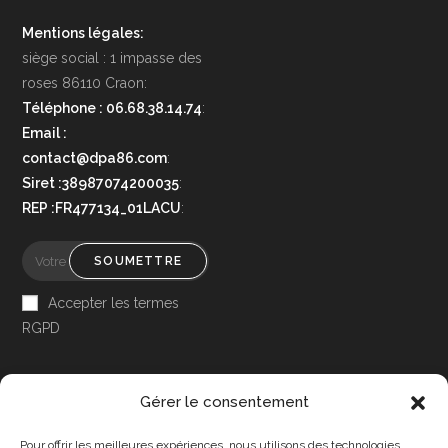
Mentions légales:
siège social : 1 impasse des
roses 86110 Craon:
Téléphone : 06.68.38.14.74
:
Email :
contact@dpa86.com
:
Siret :38987074200035
:
REP :FR477134_01LACU
:
SOUMETTRE
Accepter les termes
RGPD
Gérer le consentement
Pour offrir les meilleures expériences, nous utilisons des technologies