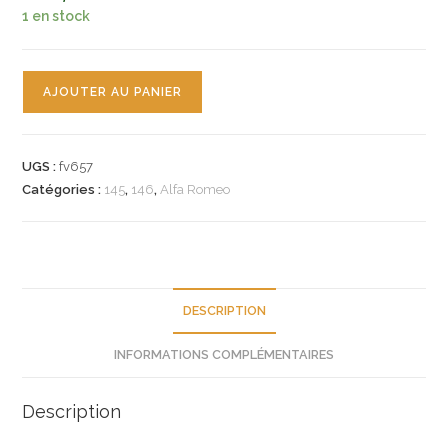
1 en stock
quantité
AJOUTER AU PANIER
de
n°fv657
glace
UGS :
fv657
retroviseur
Catégories :
145
,
146
,
Alfa Romeo
alfa
145
146
ref
60810938
DESCRIPTION
neuf
INFORMATIONS COMPLÉMENTAIRES
Description