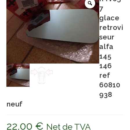
7
glace
retrovi
seur
alfa
145
146
ref
60810
938
neuf
22,00
€
Net de TVA