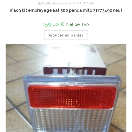
500
,
Alfa Romeo
,
Fiat
,
MITO
,
PANDA
n°ac9 kit embrayage fiat 500 panda mito 71773492 neuf
159,00
€
Net de TVA
Ajouter au panier