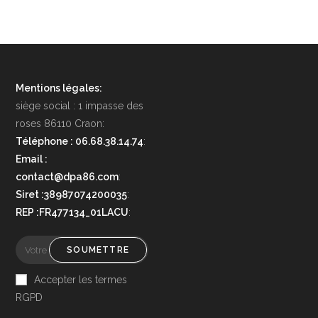
Mentions légales:
siège social : 1 impasse des
roses 86110 Craon:
Téléphone : 06.68.38.14.74
:
Email :
contact@dpa86.com
:
Siret :38987074200035
:
REP :FR477134_01LACU
:
SOUMETTRE
Accepter les termes
RGPD