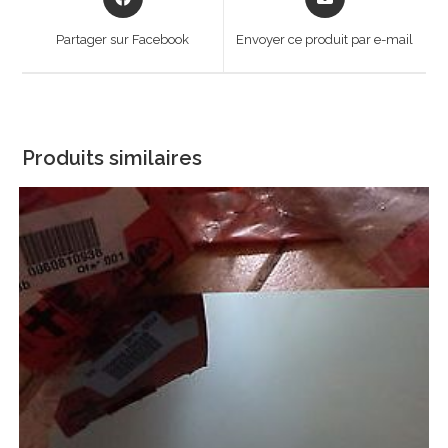
in
in
a
a
Partager sur Facebook
Envoyer ce produit par e-mail
new
new
window
window
Produits similaires