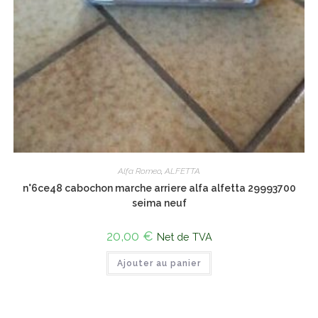
Alfa Romeo
,
ALFETTA
n°6ce48 cabochon marche arriere alfa alfetta 29993700
seima neuf
20,00
€
Net de TVA
Ajouter au panier