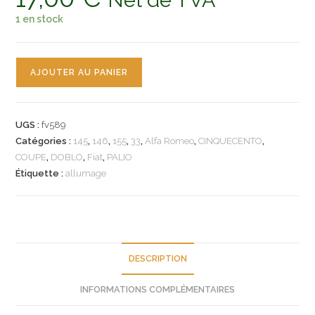
Net de TVA
1 en stock
quantité
AJOUTER AU PANIER
de
n°fv589
bobine
UGS :
fv589
alfa
Catégories :
145
,
146
,
155
,
33
,
Alfa Romeo
,
CINQUECENTO
,
145
COUPE
,
DOBLO
,
Fiat
,
PALIO
146
Étiquette :
allumage
155
33
fiat
cinquecento
coupe
DESCRIPTION
doblo
INFORMATIONS COMPLÉMENTAIRES
palio
ref