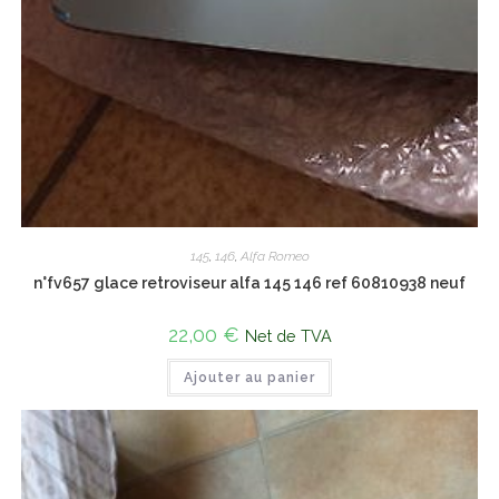
145
,
146
,
Alfa Romeo
n°fv657 glace retroviseur alfa 145 146 ref 60810938 neuf
22,00
€
Net de TVA
Ajouter au panier