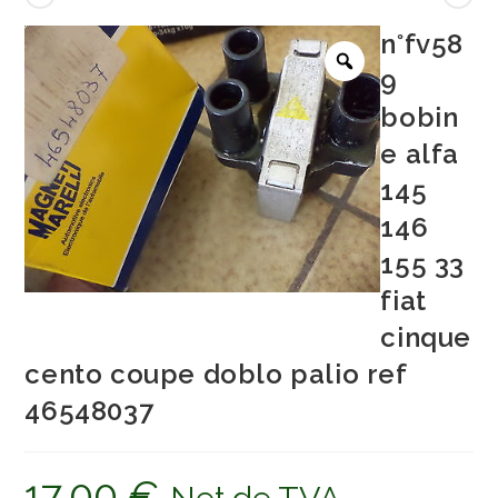
n°fv58
9
bobin
e alfa
145
146
155 33
fiat
cinque
cento coupe doblo palio ref
46548037
17,00
€