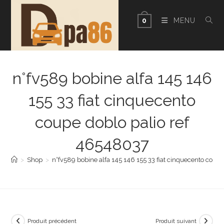
Skip
to
MENU
0
content
n°fv589 bobine alfa 145 146
155 33 fiat cinquecento
coupe doblo palio ref
46548037
>
Shop
>
n°fv589 bobine alfa 145 146 155 33 fiat cinquecento coup
Produit précédent
Produit suivant