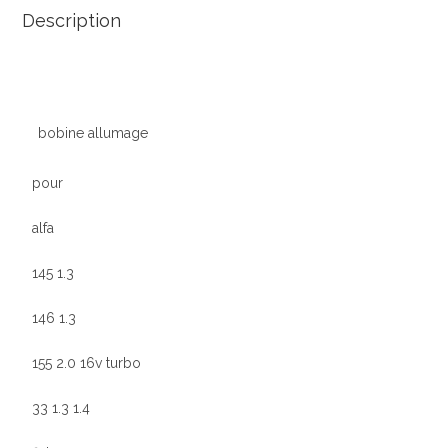
Description
46548037
bobine allumage
pour
alfa
145 1.3
146 1.3
155 2.0 16v turbo
33 1.3 1.4