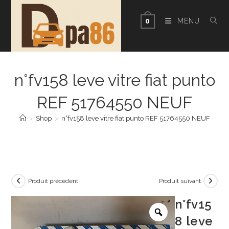
Skip
to
MENU
0
content
n°fv158 leve vitre fiat punto
REF 51764550 NEUF
>
Shop
>
n°fv158 leve vitre fiat punto REF 51764550 NEUF
Produit précédent
Produit suivant
n°fv15
8 leve