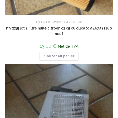
C3
,
C5
,
C6
,
Citroen
,
DUCATO
,
Fiat
n°vt235 lot 2 filtre huile citroen c3 c5 c6 ducato 9467521180
neuf
13,00
€
Net de TVA
Ajouter au panier