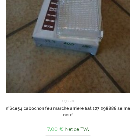
127
,
Fiat
n°6ce54 cabochon feu marche arriere fiat 127 298888 seima
neuf
7,00
€
Net de TVA