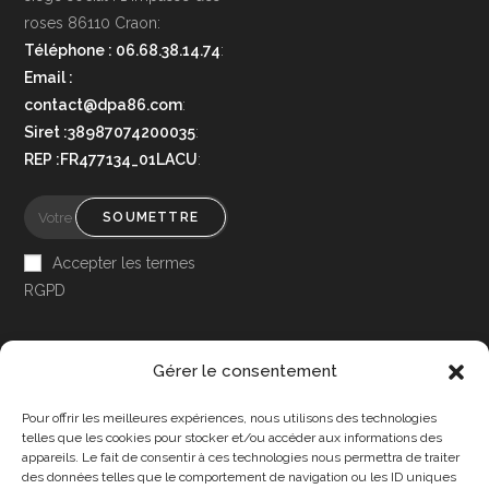
roses 86110 Craon:
Téléphone : 06.68.38.14.74
:
Email :
contact@dpa86.com
:
Siret :38987074200035
:
REP :FR477134_01LACU
:
SOUMETTRE
Accepter les termes
RGPD
Gérer le consentement
Pour offrir les meilleures expériences, nous utilisons des technologies
Accessibilité
telles que les cookies pour stocker et/ou accéder aux informations des
appareils. Le fait de consentir à ces technologies nous permettra de traiter
Mon Compte
des données telles que le comportement de navigation ou les ID uniques