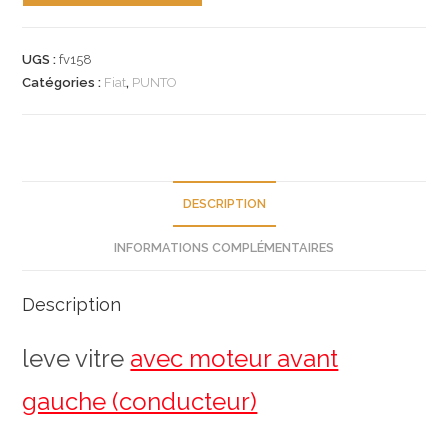
n°fv158
leve
UGS :
fv158
vitre
Catégories :
Fiat
,
PUNTO
fiat
punto
REF
51764550
NEUF
DESCRIPTION
INFORMATIONS COMPLÉMENTAIRES
Description
leve vitre
avec moteur avant
gauche (conducteur)