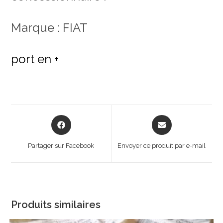
Marque : FIAT
port en +
Opens
Opens
in
in
a
a
Partager sur Facebook
Envoyer ce produit par e-mail
new
new
window
window
Produits similaires