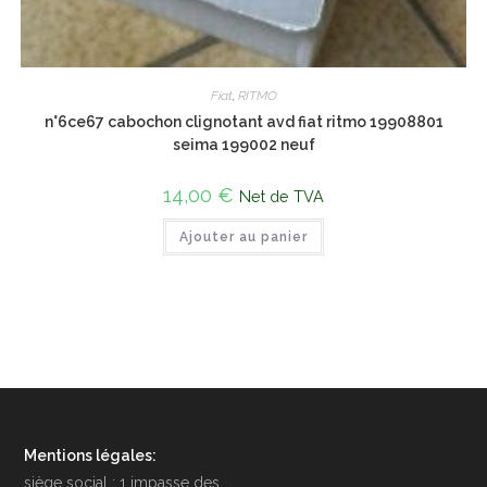
Fiat
,
RITMO
n°6ce67 cabochon clignotant avd fiat ritmo 19908801
seima 199002 neuf
14,00
€
Net de TVA
Ajouter au panier
Mentions légales:
siège social : 1 impasse des