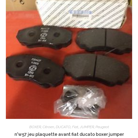
BOXER
,
Citroen
,
DUCATO
,
Fiat
,
JUMPER
,
Peugeot
n°w57 jeu plaquette avant fiat ducato boxer jumper