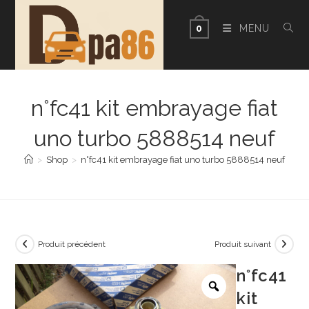
Skip
to
MENU
0
content
n°fc41 kit embrayage fiat
uno turbo 5888514 neuf
>
Shop
>
n°fc41 kit embrayage fiat uno turbo 5888514 neuf
Produit précédent
Produit suivant
n°fc41
kit