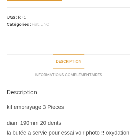
n°fc41
kit
UGS :
fc41
embrayage
Catégories :
Fiat
,
UNO
fiat
uno
turbo
5888514
neuf
DESCRIPTION
INFORMATIONS COMPLÉMENTAIRES
Description
kit embrayage
3 Pieces
diam 190mm 20 dents
la butée a servie pour essai voir photo !! oxydation