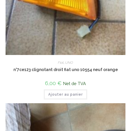
Fiat
,
UNO
n°7ce123 clignotant droit fiat uno 10554 neuf orange
6,00
€
Net de TVA
Ajouter au panier