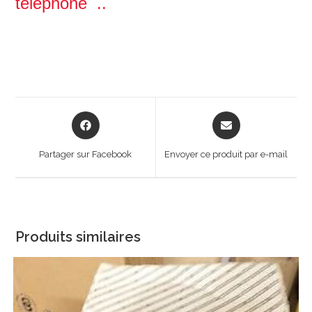
téléphone ..
Opens
Opens
in
in
a
a
Partager sur Facebook
Envoyer ce produit par e-mail
new
new
window
window
Produits similaires