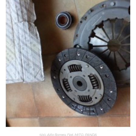
500
,
Alfa Romeo
,
Fiat
,
MITO
,
PANDA