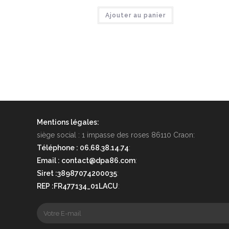
Ajouter au panier
Mentions légales:
siège social : 1 impasse des roses 86110 Craon:
Téléphone : 06.68.38.14.74
:
Email : contact@dpa86.com
:
Siret :38987074200035
:
REP :FR477134_01LACU
: