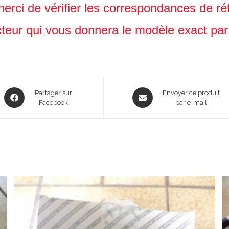
merci de vérifier les correspondances de réf
eur qui vous donnera le modèle exact par r
Opens
Opens
Partager sur
Envoyer ce produit
in
Facebook
in
par e-mail
a
a
new
new
window
window