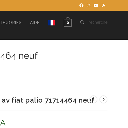
TOGGLE
recherche
TÉGORIES
AIDE
0
WEBSITE
14464 neuf
SEARCH
av fiat palio 71714464 neuf
VA