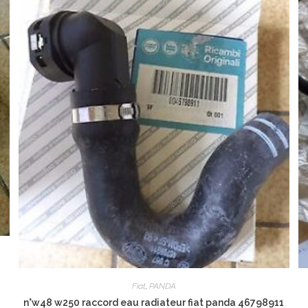
Fiat
,
PANDA
n°w48 w250 raccord eau radiateur fiat panda 46798911