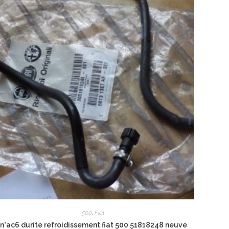
500
,
Fiat
n°ac6 durite refroidissement fiat 500 51818248 neuve