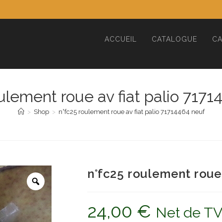
ACCUEIL
CATALOGUE
CA
ulement roue av fiat palio 717
>
Shop
>
n°fc25 roulement roue av fiat palio 71714464 neuf
n°fc25 roulement roue 
24,00
€
Net de T