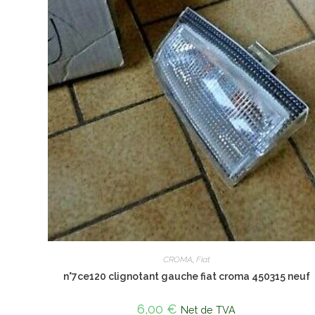
CROMA
,
Fiat
n°7ce120 clignotant gauche fiat croma 450315 neuf
6,00
€
Net de TVA