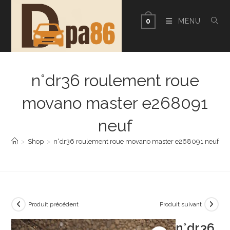
Skip
to
MENU
0
content
n°dr36 roulement roue
movano master e268091
neuf
>
Shop
>
n°dr36 roulement roue movano master e268091 neuf
Produit précédent
Produit suivant
n°dr36