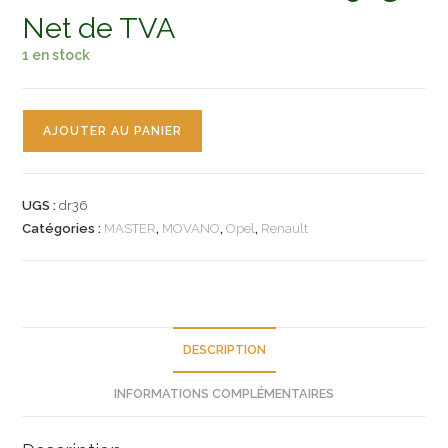
Net de TVA
1 en stock
quantité
AJOUTER AU PANIER
de
n°dr36
roulement
UGS :
dr36
roue
Catégories :
MASTER
,
MOVANO
,
Opel
,
Renault
movano
master
e268091
neuf
DESCRIPTION
INFORMATIONS COMPLÉMENTAIRES