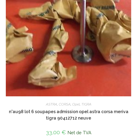
ASTRA
,
CORSA
,
Opel
,
TIGRA
n°au98 lot 6 soupapes admission opel astra corsa meriva
tigra 90412712 neuve
33,00
€
Net de TVA