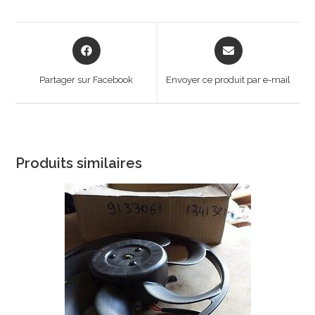
Opens
Opens
in
in
a
a
Partager sur Facebook
Envoyer ce produit par e-mail
new
new
window
window
Produits similaires