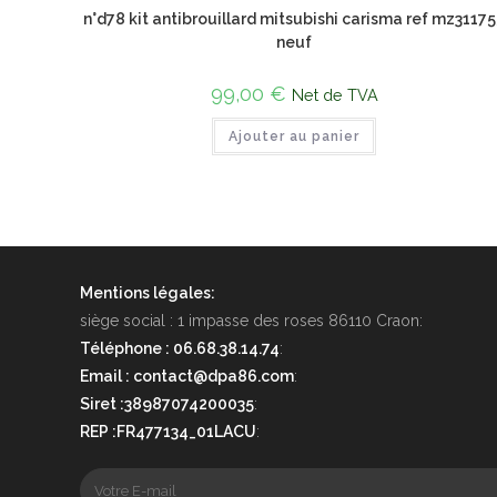
n°d78 kit antibrouillard mitsubishi carisma ref mz3117
neuf
99,00
€
Net de TVA
Ajouter au panier
Mentions légales:
siège social : 1 impasse des roses 86110 Craon:
Téléphone : 06.68.38.14.74
:
Email : contact@dpa86.com
:
Siret :38987074200035
:
REP :FR477134_01LACU
: