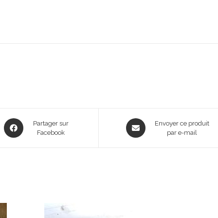
Opens
Opens
Partager sur
Envoyer ce produit
in
Facebook
in
par e-mail
a
a
new
new
window
window