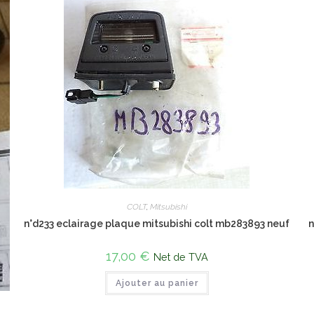
COLT
,
Mitsubishi
n°d233 eclairage plaque mitsubishi colt mb283893 neuf
n
17,00
€
Net de TVA
Ajouter au panier