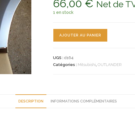
66,00
€
Net de T
1 en stock
quantité
AJOUTER AU PANIER
de
n°d164
embout
UGS :
d164
pare
Catégories :
Mitsubishi
,
OUTLANDER
choc
mitsubishi
outlander
ref
6410a300ha
DESCRIPTION
INFORMATIONS COMPLÉMENTAIRES
neuf