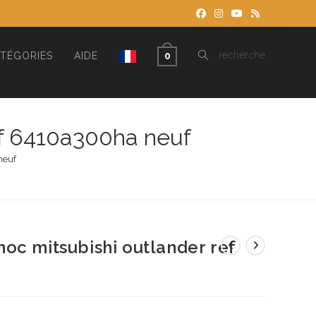
TOGGLE
recherche
TÉGORIES
AIDE
0
WEBSITE
ef 6410a300ha neuf
neuf
SEARCH
oc mitsubishi outlander ref