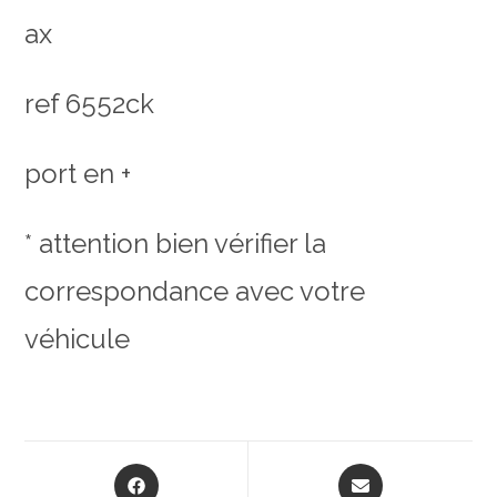
ax
ref 6552ck
port en +
* attention bien vérifier la
correspondance avec votre
véhicule
Opens
Opens