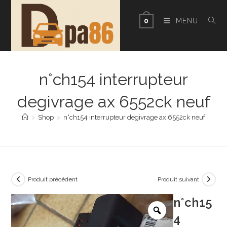
Skip
to
MENU
0
content
n°ch154 interrupteur
degivrage ax 6552ck neuf
>
Shop
>
n°ch154 interrupteur degivrage ax 6552ck neuf
Produit précédent
Produit suivant
n°ch15
4