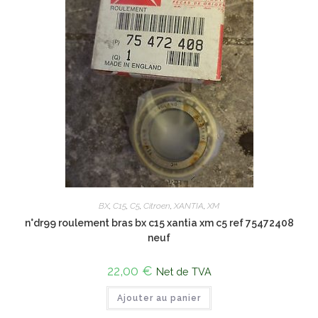
BX
,
C15
,
C5
,
Citroen
,
XANTIA
,
XM
n°dr99 roulement bras bx c15 xantia xm c5 ref 75472408
neuf
22,00
€
Net de TVA
Ajouter au panier