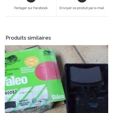
in
in
a
a
Partager sur Facebook
Envoyer ce produit par e-mail
new
new
window
window
Produits similaires