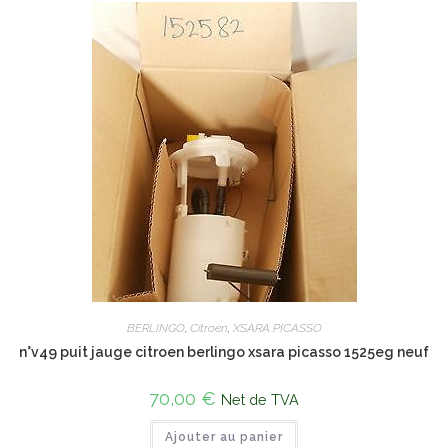
BERLINGO
,
Citroen
,
XSARA PICASSO
n°v49 puit jauge citroen berlingo xsara picasso 1525eg neuf
70,00
€
Net de TVA
Ajouter au panier