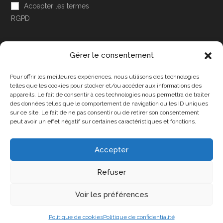
Accepter les termes
RGPD
Gérer le consentement
Pour offrir les meilleures expériences, nous utilisons des technologies
Accessibilité
telles que les cookies pour stocker et/ou accéder aux informations des
appareils. Le fait de consentir à ces technologies nous permettra de traiter
Mon Compte
des données telles que le comportement de navigation ou les ID uniques
sur ce site. Le fait de ne pas consentir ou de retirer son consentement
Contact
peut avoir un effet négatif sur certaines caractéristiques et fonctions.
Accepter
Confidentialité et cookies
Conditions Générales
Refuser
Politique de cookies (UE)
A propos de nous
Voir les préférences
Copyright 2025 - DPA86 - Tous droits réservés
Politique de cookies
Politique de confidentialité