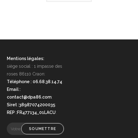
Mentions légales:
siège social : 1 impasse des
roses 86110 Craon:
Téléphone : 06.68.38.14.74
:
Email :
contact@dpa86.com
:
Siret :38987074200035
:
REP :FR477134_01LACU
:
SOUMETTRE