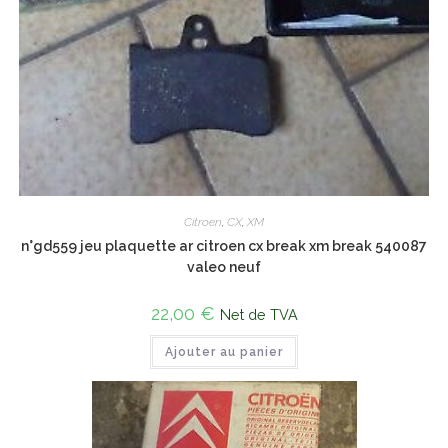
Citroen
,
CX
,
XM
n°gd559 jeu plaquette ar citroen cx break xm break 540087
valeo neuf
22,00
€
Net de TVA
Ajouter au panier