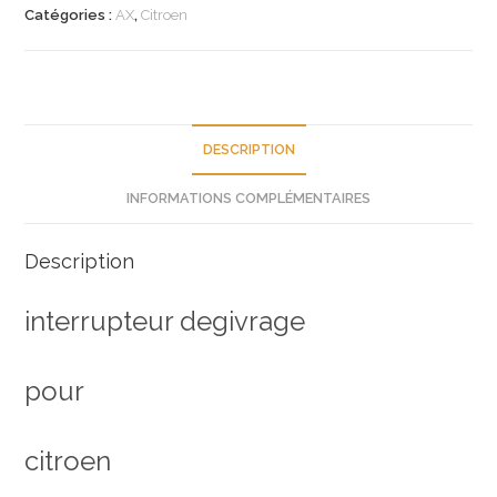
degivrage
Catégories :
AX
,
Citroen
ax
6552ck
neuf
DESCRIPTION
INFORMATIONS COMPLÉMENTAIRES
Description
interrupteur degivrage
pour
citroen