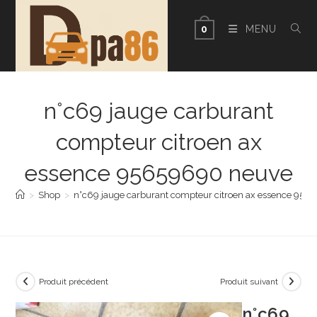
Skip
to
MENU
0
content
n°c69 jauge carburant
compteur citroen ax
essence 95659690 neuve
>
Shop
>
n°c69 jauge carburant compteur citroen ax essence 95
Produit précédent
Produit suivant
n°c69