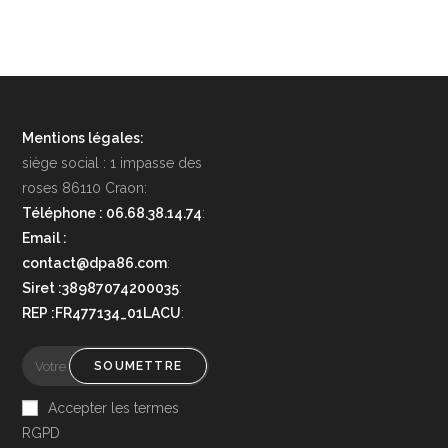
Mentions légales:
siège social : 1 impasse des
roses 86110 Craon:
Téléphone : 06.68.38.14.74
:
Email :
contact@dpa86.com
:
Siret :38987074200035
:
REP :FR477134_01LACU
:
SOUMETTRE
Accepter les termes
RGPD