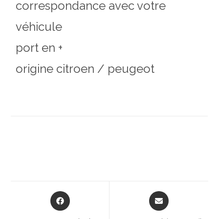
correspondance avec votre
véhicule
port en +
origine citroen / peugeot
Opens
Opens
in
in
a
a