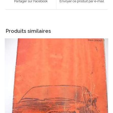
Partager sur Facebook
Envoyer ce produit par e-mail
new
new
window
window
Produits similaires