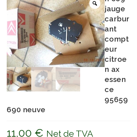
jauge
carbur
ant
compt
eur
citroe
n ax
essen
ce
95659
690 neuve
11,00
€
Net de TVA