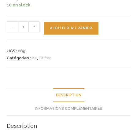
10 en stock
quantité
-
+
AJOUTER AU PANIER
de
n°c69
jauge
UGS :
c69
carburant
Catégories :
AX
,
Citroen
compteur
citroen
ax
essence
95659690
DESCRIPTION
neuve
INFORMATIONS COMPLÉMENTAIRES
Description