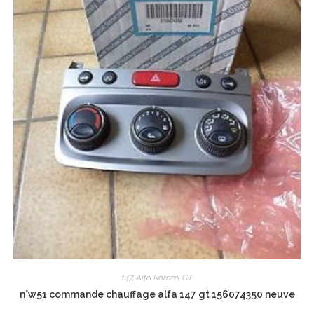
147
,
Alfa Romeo
,
GT
n°w51 commande chauffage alfa 147 gt 156074350 neuve