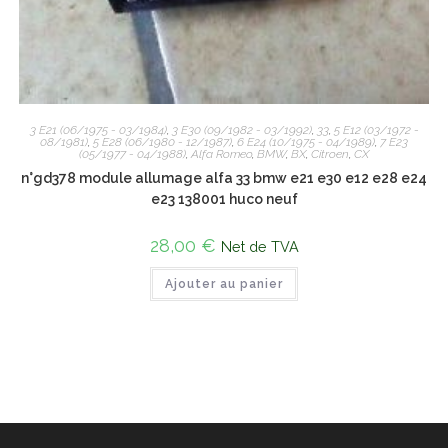
3 E21 (06/1975 - 03/1984)
,
3 E30 (09/1982 - 03/1992)
,
33
,
5 E12 (03/1972 -
08/1981)
,
5 E28 (06/1980 - 12/1987)
,
6 E24 (10/1975 - 04/1989)
,
7 E23
(05/1977 - 04/1988)
,
Alfa Romeo
,
BMW
,
BX
,
Citroen
,
CX
n°gd378 module allumage alfa 33 bmw e21 e30 e12 e28 e24
e23 138001 huco neuf
28,00
€
Net de TVA
Ajouter au panier