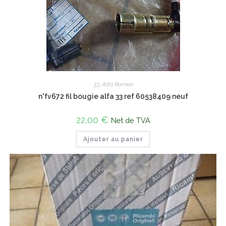
33
,
Alfa Romeo
n°fv672 fil bougie alfa 33 ref 60538409 neuf
22,00
€
Net de TVA
Ajouter au panier