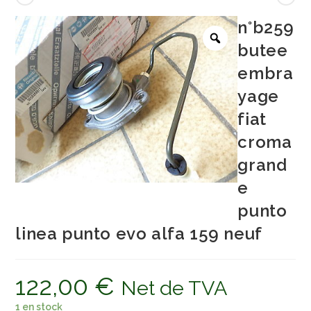
n°b259
butee
embra
yage
fiat
croma
grand
e
punto
linea punto evo alfa 159 neuf
122,00
€
Net de TVA
1 en stock