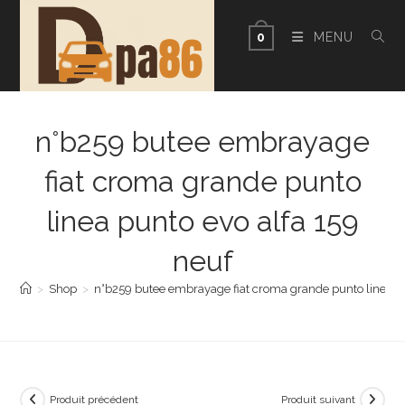
Skip
to
MENU
0
content
n°b259 butee embrayage
fiat croma grande punto
linea punto evo alfa 159
neuf
>
Shop
>
n°b259 butee embrayage fiat croma grande punto linea pu
Produit précédent
Produit suivant