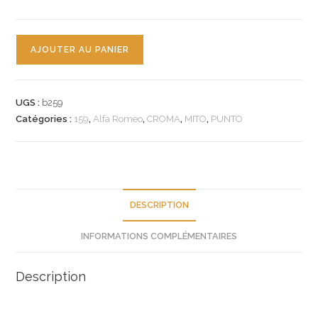
quantité
AJOUTER AU PANIER
de
n°b259
butee
UGS :
b259
embrayage
Catégories :
159
,
Alfa Romeo
,
CROMA
,
MITO
,
PUNTO
fiat
croma
grande
punto
linea
DESCRIPTION
punto
INFORMATIONS COMPLÉMENTAIRES
evo
alfa
159
Description
neuf