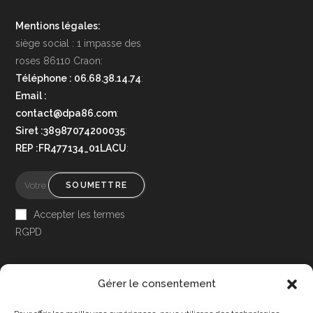
Mentions légales:
siège social : 1 impasse des
roses 86110 Craon:
Téléphone : 06.68.38.14.74
:
Email :
contact@dpa86.com
:
Siret :38987074200035
:
REP :FR477134_01LACU
:
SOUMETTRE
Accepter les termes
RGPD
Gérer le consentement