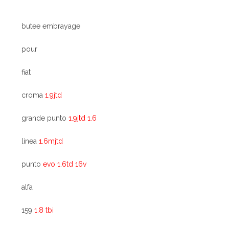
butee embrayage
pour
fiat
croma
1.9jtd
grande punto
1.9jtd 1.6
linea
1.6mjtd
punto
evo 1.6td 16v
alfa
159
1.8 tbi