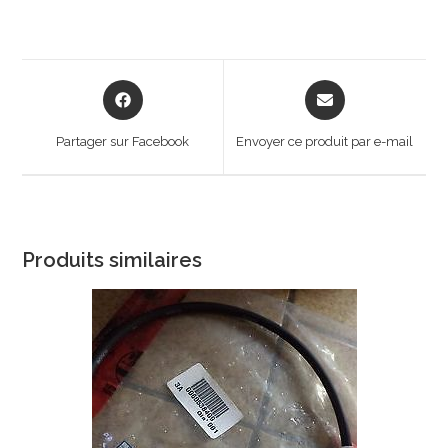
Opens
Opens
in
in
a
a
Partager sur Facebook
Envoyer ce produit par e-mail
new
new
window
window
Produits similaires