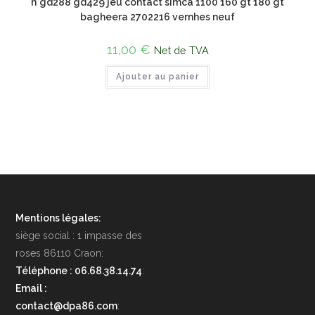
n°gd288 gd429 jeu contact simca 1100 160 gt 180 gt
bagheera 2702216 vernhes neuf
11,00
€
Net de TVA
Ajouter au panier
Mentions légales:
siège social : 1 impasse des
roses 86110 Craon:
Téléphone : 06.68.38.14.74
:
Email :
contact@dpa86.com
: