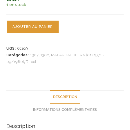
1 en stock
quantité
AJOUTER AU PANIER
de
n°6ce19
cabochon
UGS :
6ce19
feu
Catégories :
1307
,
1308
,
MATRA BAGHEERA (01/1974 -
ard
09/1980)
,
Talbot
simca
bagheera
1307
1308
20750
DESCRIPTION
neuf
INFORMATIONS COMPLÉMENTAIRES
Description