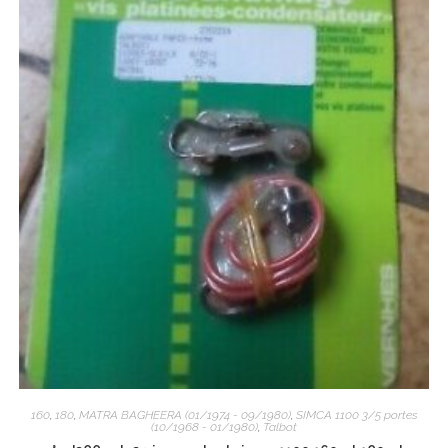
160
,
180
,
MATRA BAGHEERA (01/1974 - 09/1980)
,
SIMCA 1100 3/5 portes
(10/1968 - 01/1980)
,
Talbot