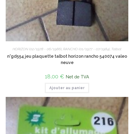
HORIZON (02/1978 - 06/1986)
,
RANCHO (01/1977 - 07/1984)
,
Talbot
n°gd554 jeu plaquette talbot horizon rancho 540074 valeo
neuve
18,00
€
Net de TVA
Ajouter au panier