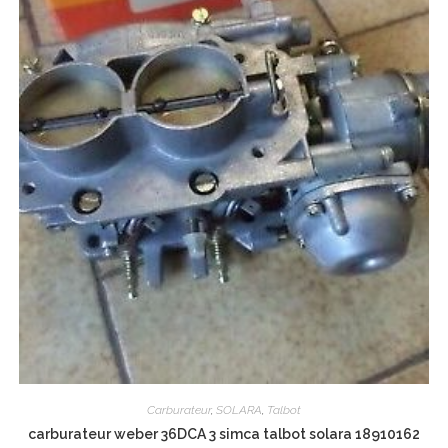
Carburateur
,
SOLARA
,
Talbot
carburateur weber 36DCA 3 simca talbot solara 18910162