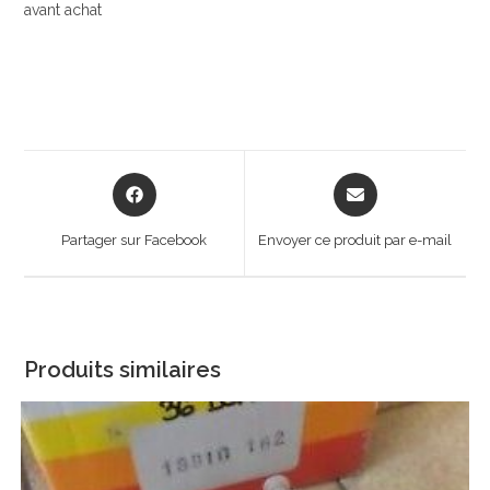
avant achat
Opens
Opens
in
in
a
a
Partager sur Facebook
Envoyer ce produit par e-mail
new
new
window
window
Produits similaires