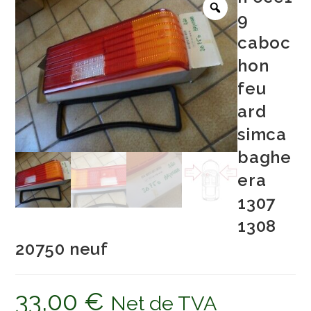
9
caboc
hon
feu
ard
simca
baghe
era
1307
1308
20750 neuf
33,00
€
Net de TVA