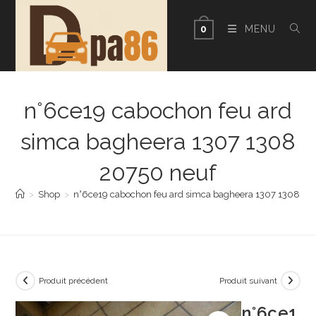
Skip
to
MENU
0
content
n°6ce19 cabochon feu ard
simca bagheera 1307 1308
20750 neuf
>
Shop
>
n°6ce19 cabochon feu ard simca bagheera 1307 1308 20
Produit précédent
Produit suivant
n°6ce1