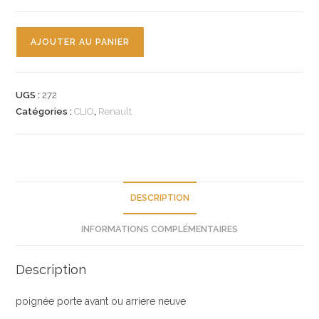
quantité
AJOUTER AU PANIER
de
n°272
poignée
UGS :
272
porte
Catégories :
CLIO
,
Renault
renault
clio
1
7700800844
neuve
DESCRIPTION
originale
INFORMATIONS COMPLÉMENTAIRES
Description
poignée porte avant ou arriere neuve