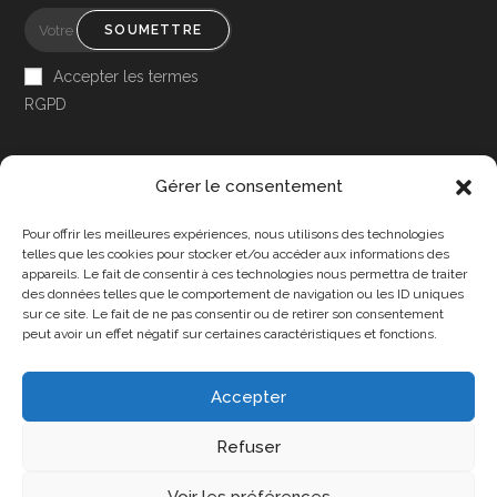
SOUMETTRE
Accepter les termes
RGPD
Gérer le consentement
Pour offrir les meilleures expériences, nous utilisons des technologies
Accessibilité
telles que les cookies pour stocker et/ou accéder aux informations des
appareils. Le fait de consentir à ces technologies nous permettra de traiter
Mon Compte
des données telles que le comportement de navigation ou les ID uniques
sur ce site. Le fait de ne pas consentir ou de retirer son consentement
Contact
peut avoir un effet négatif sur certaines caractéristiques et fonctions.
Accepter
Confidentialité et cookies
Conditions Générales
Refuser
Politique de cookies (UE)
A propos de nous
Voir les préférences