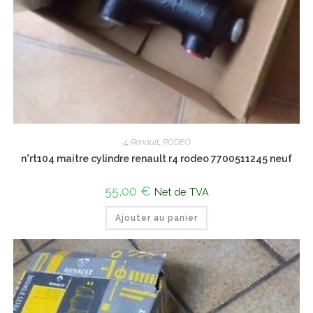
4
,
Renault
,
RODEO
n°rt104 maitre cylindre renault r4 rodeo 7700511245 neuf
55,00
€
Net de TVA
Ajouter au panier