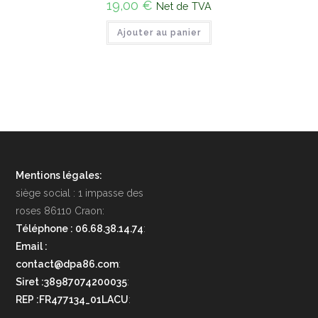
19,00
€
Net de TVA
Ajouter au panier
Mentions légales:
siège social : 1 impasse des
roses 86110 Craon:
Téléphone : 06.68.38.14.74
:
Email :
contact@dpa86.com
:
Siret :38987074200035
:
REP :FR477134_01LACU
: