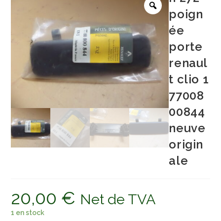
poign
ée
porte
renaul
t clio 1
77008
00844
neuve
origin
ale
20,00
€
Net de TVA
1 en stock