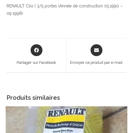
RENAULT Clio I 3/5 portes (Année de construction 05.1990 –
09.1998)
Opens
Opens
in
in
a
a
Partager sur Facebook
Envoyer ce produit par e-mail
new
new
window
window
Produits similaires