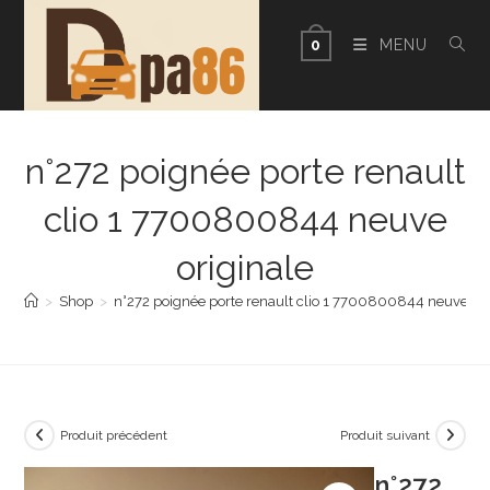
Skip
to
MENU
0
content
n°272 poignée porte renault
clio 1 7700800844 neuve
originale
>
Shop
>
n°272 poignée porte renault clio 1 7700800844 neuve ori
Produit précédent
Produit suivant
n°272