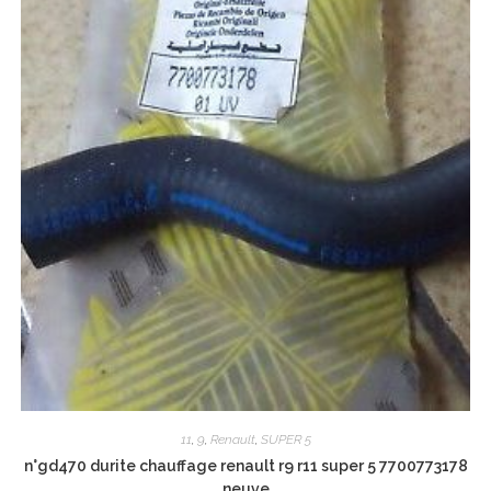
11
,
9
,
Renault
,
SUPER 5
n°gd470 durite chauffage renault r9 r11 super 5 7700773178
neuve