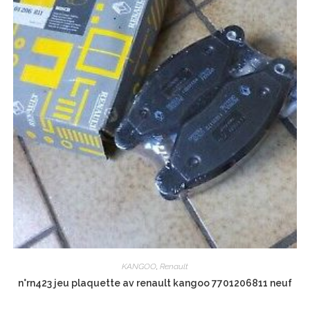
KANGOO
,
Renault
n°rn423 jeu plaquette av renault kangoo 7701206811 neuf