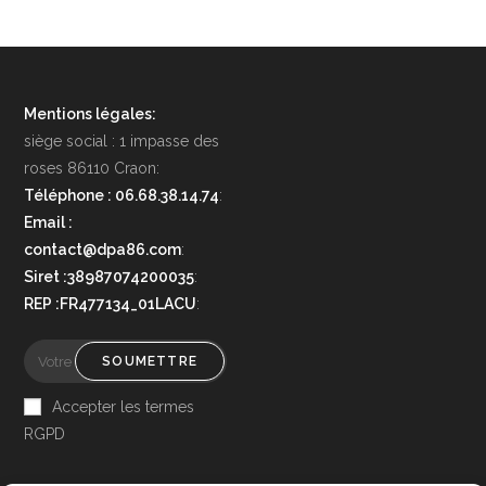
Mentions légales:
siège social : 1 impasse des
roses 86110 Craon:
Téléphone : 06.68.38.14.74
:
Email :
contact@dpa86.com
:
Siret :38987074200035
:
REP :FR477134_01LACU
:
SOUMETTRE
Accepter les termes
RGPD