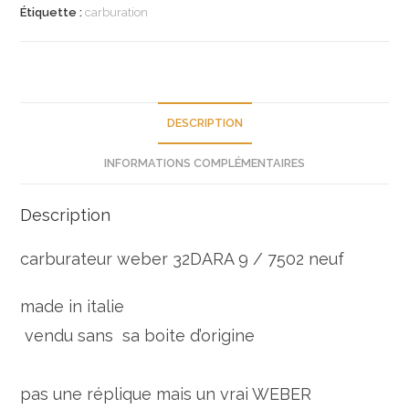
/
Étiquette :
carburation
7502
renault
R20
TS
18870433
DESCRIPTION
neuf
INFORMATIONS COMPLÉMENTAIRES
n°1pm23
Description
carburateur weber 32DARA 9 / 7502 neuf
made in italie
vendu sans sa boite d’origine
pas une réplique mais un vrai WEBER