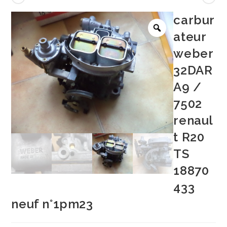
carbur
ateur
weber
32DAR
A9 /
7502
renaul
t R20
TS
18870
433
neuf n°1pm23