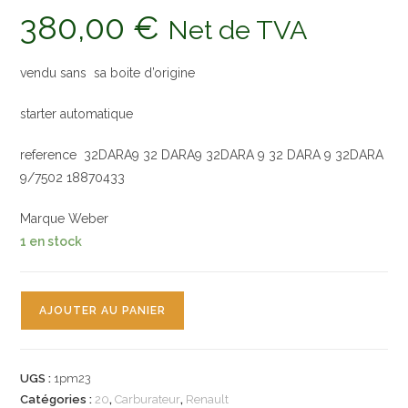
380,00
€
Net de TVA
vendu sans sa boite d’origine
starter automatique
reference 32DARA9 32 DARA9 32DARA 9 32 DARA 9 32DARA
9/7502 18870433
Marque Weber
1 en stock
quantité
AJOUTER AU PANIER
de
carburateur
weber
UGS :
1pm23
32DARA9
Catégories :
20
,
Carburateur
,
Renault