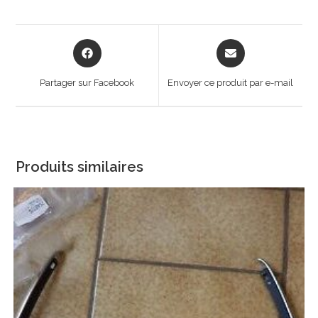
Opens
Opens
in
in
a
a
Partager sur Facebook
Envoyer ce produit par e-mail
new
new
window
window
Produits similaires