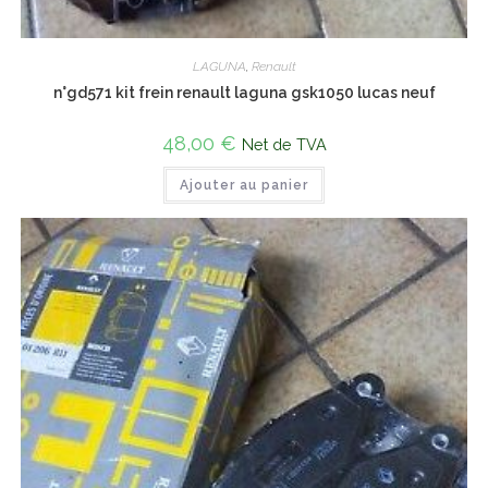
LAGUNA
,
Renault
n°gd571 kit frein renault laguna gsk1050 lucas neuf
48,00
€
Net de TVA
Ajouter au panier