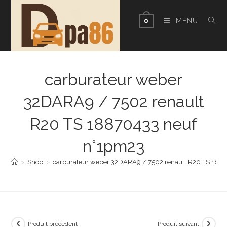
Skip
to
MENU
0
content
carburateur weber
32DARA9 / 7502 renault
R20 TS 18870433 neuf
n°1pm23
>
Shop
>
carburateur weber 32DARA9 / 7502 renault R20 TS 188
Produit précédent
Produit suivant