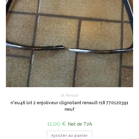
18
,
Renault
n°eu46 lot 2 enjoliveur clignotant renault r18 770120391
neuf
11,00
€
Net de TVA
Ajouter au panier