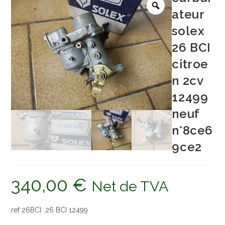
ateur
solex
26 BCI
citroe
n 2cv
12499
neuf
n°8ce6
9ce2
340,00
€
Net de TVA
ref 26BCI 26 BCI 12499