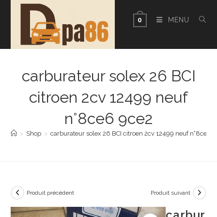
Skip
to
MENU
0
content
carburateur solex 26 BCI
citroen 2cv 12499 neuf
n°8ce6 9ce2
>
Shop
>
carburateur solex 26 BCI citroen 2cv 12499 neuf n°8ce6 
Produit précédent
Produit suivant
carbur