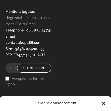
Mentions légales:
siège social : 1 impasse des
roses 86110 Craon:
Téléphone : 06.68.38.14.74
:
Email :
contact@dpa86.com
:
Siret :38987074200035
:
REP :FR477134_01LACU
:
SOUMETTRE
Accepter les termes
RGPD
Gérer le consentement