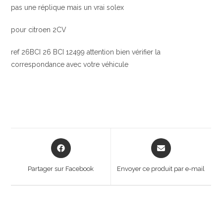
pas une réplique mais un vrai solex
pour citroen 2CV
ref 26BCI 26 BCI 12499 attention bien vérifier la
correspondance avec votre véhicule
Opens
Opens
in
in
a
a
Partager sur Facebook
Envoyer ce produit par e-mail
new
new
window
window